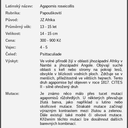
Latinský název:
Agapornis roseicollis
Rubrika:
Papouškovití
Původ:
JZ Afrika
Průměrný věk:
13 - 15 let
Velikost:
14 - 15 cm
Cena:
300 - 900 Kč
Vajec:
4 - 5
Čeleď:
Psittaculiade
Výskyt:
Ve volné přírodě žijí v oblasti jihozápadní Afriky v
Nambii a jihozápadní Angole. Obývají suché
oblasti s keři nebo stromy na pokraji lesů,
obvykle v blízkosti vodních ploch. Zdržuje se v
menších, příležitostně ve větších hejnech. Tento
druh agapornise byl objeven v roce 1817. CITES
II - silně ohrožený druh
Mutace:
Je známo něco málo přes tucet mutací
agapornisů růžohrdlých. U některých převažuje
žlutá barva, jako například u lutino nebo
skořicové mutace. Strakaté mutace začínají
výrazným kontrastem mezi žlutou a zelenou.
Dále existují také modré či olivové mutace.
Křížením těchto mutací lze dosáhnout dalších
barevných kombinací.