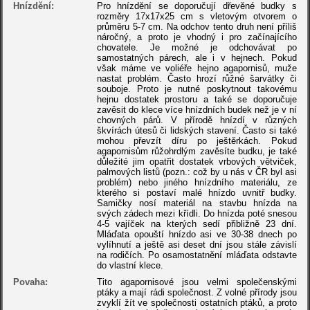
Hnízdění:
Pro hnízdění se doporučují dřevěné budky s
rozměry 17x17x25 cm s vletovým otvorem o
průměru 5-7 cm. Na odchov tento druh není příliš
náročný, a proto je vhodný i pro začínajícího
chovatele. Je možné je odchovávat po
samostatných párech, ale i v hejnech. Pokud
však máme ve voliéře hejno agapornisů, muže
nastat problém. Často hrozí růžné šarvátky či
souboje. Proto je nutné poskytnout takovému
hejnu dostatek prostoru a také se doporučuje
zavěsit do klece více hnízdních budek než je v ní
chovných párů. V přírodě hnízdí v různých
škvírách útesů či lidských stavení. Často si také
mohou převzít díru po ještěrkách. Pokud
agapornisům růžohrdlým zavěsíte budku, je také
důležité jim opatřit dostatek vrbových větviček,
palmových listů (pozn.: což by u nás v ČR byl asi
problém) nebo jiného hnízdního materiálu, ze
kterého si postaví malé hnízdo uvnitř budky.
Samičky nosí materiál na stavbu hnízda na
svých zádech mezi křídli. Do hnízda poté snesou
4-5 vajíček na kterých sedí přibližně 23 dní.
Mláďata opouští hnízdo asi ve 30-38 dnech po
vylíhnutí a ještě asi deset dní jsou stále závislí
na rodičích. Po osamostatnění mláďata odstavte
do vlastní klece.
Povaha:
Tito agapornisové jsou velmi společenskými
ptáky a mají rádi společnost. Z volné přírody jsou
zvyklí žít ve společnosti ostatních ptáků, a proto