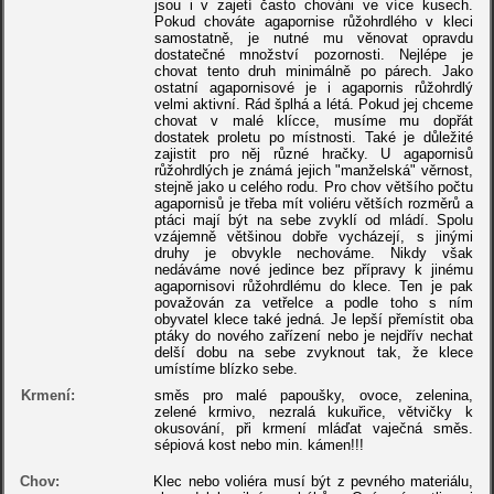
jsou i v zajetí často chováni ve více kusech.
Pokud chováte agapornise růžohrdlého v kleci
samostatně, je nutné mu věnovat opravdu
dostatečné množství pozornosti. Nejlépe je
chovat tento druh minimálně po párech. Jako
ostatní agapornisové je i agapornis růžohrdlý
velmi aktivní. Rád šplhá a létá. Pokud jej chceme
chovat v malé klícce, musíme mu dopřát
dostatek proletu po místnosti. Také je důležité
zajistit pro něj různé hračky. U agapornisů
růžohrdlých je známá jejich "manželská" věrnost,
stejně jako u celého rodu. Pro chov většího počtu
agapornisů je třeba mít voliéru větších rozměrů a
ptáci mají být na sebe zvyklí od mládí. Spolu
vzájemně většinou dobře vycházejí, s jinými
druhy je obvykle nechováme. Nikdy však
nedáváme nové jedince bez přípravy k jinému
agapornisovi růžohrdlému do klece. Ten je pak
považován za vetřelce a podle toho s ním
obyvatel klece také jedná. Je lepší přemístit oba
ptáky do nového zařízení nebo je nejdřív nechat
delší dobu na sebe zvyknout tak, že klece
umístíme blízko sebe.
Krmení:
směs pro malé papoušky, ovoce, zelenina,
zelené krmivo, nezralá kukuřice, větvičky k
okusování, při krmení mláďat vaječná směs.
sépiová kost nebo min. kámen!!!
Chov:
Klec nebo voliéra musí být z pevného materiálu,