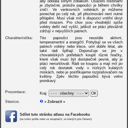
aby odolala silným zobákům. Osázení rostlinami
je zbytečné, protože papoušci je během chvilky
zničí. Ve venkovních voliérách je můžeme
ponechat po celý rok, při přezimování není nutné
přitápění. Musí však mít k dispozici vnitřní úkryt
před mrazem. Pro chov jsou vhodnější spíše
voliéry delší než vyšší, jelikož se ptáci převážně
zdržují v nejvyšších patrech.
Charakteristika:
Tito papoušci jsou neustále aktivní,
temperamentní a energičtí. Pohybují se ve všech
patrech voliéry nebo klece, umí dobře létat, ale
také rádi šplhají. Doporučuje se jim v
chovatelských potřebách koupit různé hračky,
které však musí být dostatečně pevné, aby je
ptáci nerozklovali. Rádi se koupou a mají mít po
celý rok dostatek vody v nízkých kulatých
miskách, nebo je postřikujeme rozprašovačem na
květiny. Zpěv těchto papoušků bývá velmi
pronikavý.
Prezentace:
Kraj:
Stanice:
» Zobrazit «
Sdílet tuto stránku atlasu na Facebooku
(na svém profilu nebo ve skupinách, ve kterých jste členem)