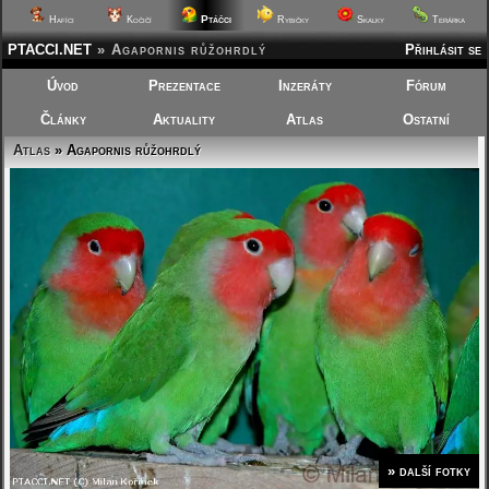
Ptáčci
Hafíci
Kočičí
Rybičky
Skalky
Terárka
PTACCI.NET
»
Agapornis růžohrdlý
Přihlásit se
Úvod
Prezentace
Inzeráty
Fórum
Články
Aktuality
Atlas
Ostatní
Atlas
» Agapornis růžohrdlý
» další fotky