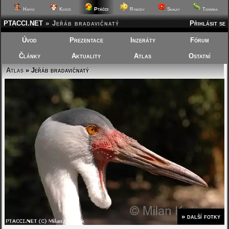
Ptáčci
Hafíci
Kočičí
Rybičky
Skalky
Terárka
PTACCI.NET
»
Jeřáb bradavičnatý
Přihlásit se
Úvod
Prezentace
Inzeráty
Fórum
Články
Aktuality
Atlas
Ostatní
Atlas
» Jeřáb bradavičnatý
» další fotky