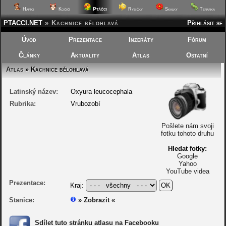
Ptáčci
Hafíci
Kočičí
Rybičky
Skalky
Terárka
PTACCI.NET
»
Kachnice bělohlavá
Přihlásit se
Úvod
Prezentace
Inzeráty
Fórum
Články
Aktuality
Atlas
Ostatní
Atlas
» Kachnice bělohlavá
Latinský název:
Oxyura leucocephala
Rubrika:
Vrubozobí
Pošlete nám svoji
fotku tohoto druhu
Hledat fotky:
Google
Yahoo
YouTube videa
Prezentace:
Kraj:
Stanice:
» Zobrazit «
Sdílet tuto stránku atlasu na Facebooku