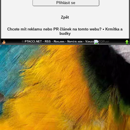
Zpět
Chcete mít reklamu nebo PR článek na tomto webu?
•
Krmítka a
budky
©
PTACCI.NET
•
RSS
•
Reklama
•
Napište nám
•
Vzhled