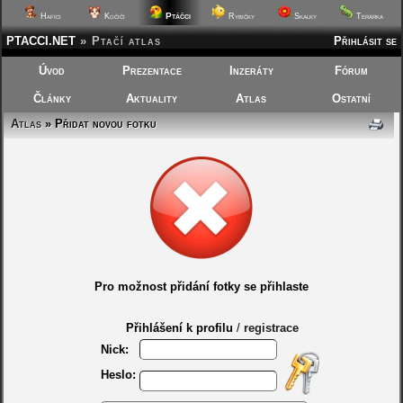
Ptáčci
Hafíci
Kočičí
Rybičky
Skalky
Terárka
PTACCI.NET
»
Ptačí atlas
Přihlásit se
Úvod
Prezentace
Inzeráty
Fórum
Články
Aktuality
Atlas
Ostatní
Atlas
» Přidat novou fotku
Pro možnost přidání fotky se přihlaste
Přihlášení k profilu
/
registrace
Nick:
Heslo: