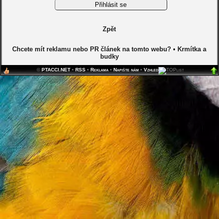
Zpět
Chcete mít reklamu nebo PR článek na tomto webu?
•
Krmítka a
budky
©
PTACCI.NET
•
RSS
•
Reklama
•
Napište nám
•
Vzhled