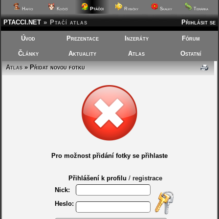
Ptáčci
Hafíci
Kočičí
Rybičky
Skalky
Terárka
PTACCI.NET
»
Ptačí atlas
Přihlásit se
Úvod
Prezentace
Inzeráty
Fórum
Články
Aktuality
Atlas
Ostatní
Atlas
» Přidat novou fotku
Pro možnost přidání fotky se přihlaste
Přihlášení k profilu
/
registrace
Nick:
Heslo: