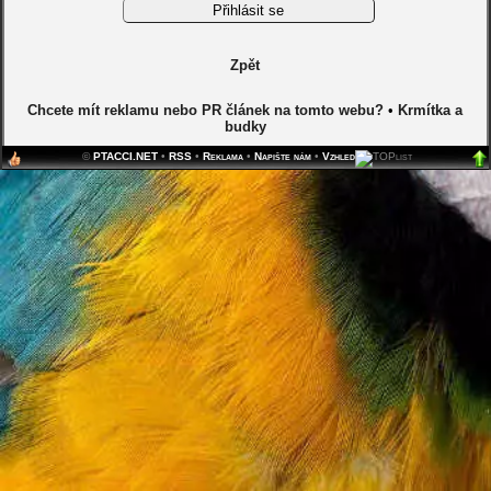
Zpět
Chcete mít reklamu nebo PR článek na tomto webu?
•
Krmítka a
budky
©
PTACCI.NET
•
RSS
•
Reklama
•
Napište nám
•
Vzhled