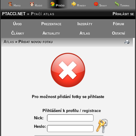
Ptáčci
Hafíci
Kočičí
Rybičky
Skalky
Terárka
PTACCI.NET
»
Ptačí atlas
Přihlásit se
Úvod
Prezentace
Inzeráty
Fórum
Články
Aktuality
Atlas
Ostatní
Atlas
» Přidat novou fotku
Pro možnost přidání fotky se přihlaste
Přihlášení k profilu
/
registrace
Nick:
Heslo: