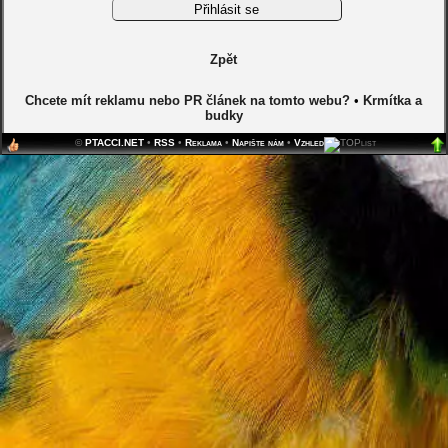
Zpět
Chcete mít reklamu nebo PR článek na tomto webu?
•
Krmítka a
budky
©
PTACCI.NET
•
RSS
•
Reklama
•
Napište nám
•
Vzhled