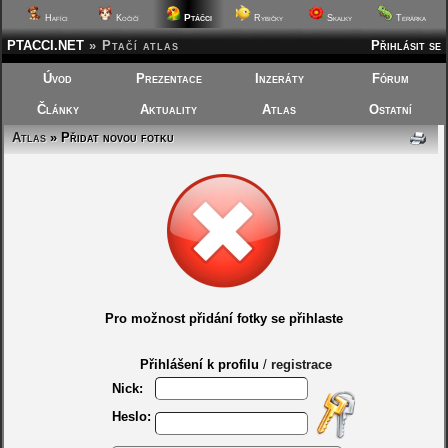
Ptáčci
Hafíci
Kočičí
Rybičky
Skalky
Terárka
PTACCI.NET
»
Ptačí atlas
Přihlásit se
Úvod
Prezentace
Inzeráty
Fórum
Články
Aktuality
Atlas
Ostatní
Atlas
» Přidat novou fotku
Pro možnost přidání fotky se přihlaste
Přihlášení k profilu
/
registrace
Nick:
Heslo: