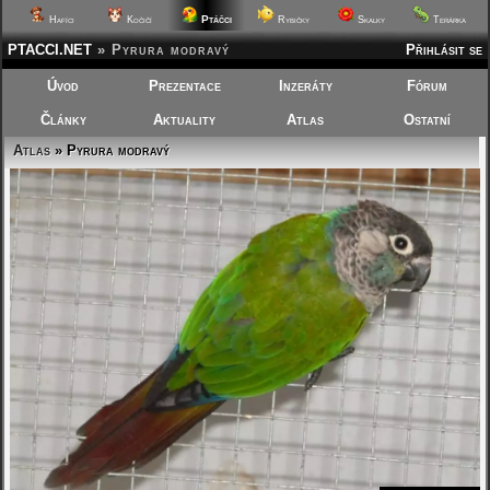
Ptáčci
Hafíci
Kočičí
Rybičky
Skalky
Terárka
PTACCI.NET
»
Pyrura modravý
Přihlásit se
Úvod
Prezentace
Inzeráty
Fórum
Články
Aktuality
Atlas
Ostatní
Atlas
» Pyrura modravý