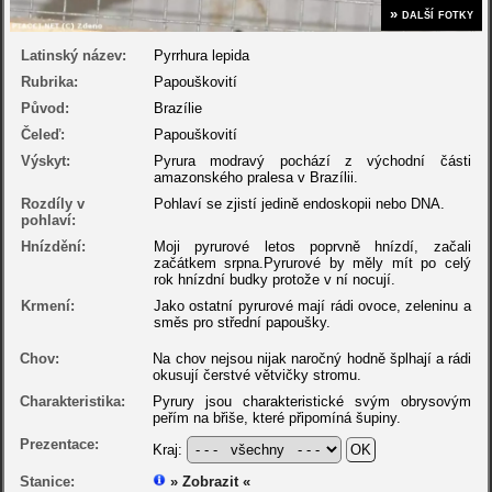
» další fotky
Latinský název:
Pyrrhura lepida
Rubrika:
Papouškovití
Původ:
Brazílie
Čeleď:
Papouškovití
Výskyt:
Pyrura modravý pochází z východní části
amazonského pralesa v Brazílii.
Rozdíly v
Pohlaví se zjistí jedině endoskopii nebo DNA.
pohlaví:
Hnízdění:
Moji pyrurové letos poprvně hnízdí, začali
začátkem srpna.Pyrurové by měly mít po celý
rok hnízdní budky protože v ní nocují.
Krmení:
Jako ostatní pyrurové mají rádi ovoce, zeleninu a
směs pro střední papoušky.
Chov:
Na chov nejsou nijak naročný hodně šplhají a rádi
okusují čerstvé větvičky stromu.
Charakteristika:
Pyrury jsou charakteristické svým obrysovým
peřím na břiše, které připomíná šupiny.
Prezentace:
Kraj:
Stanice:
» Zobrazit «