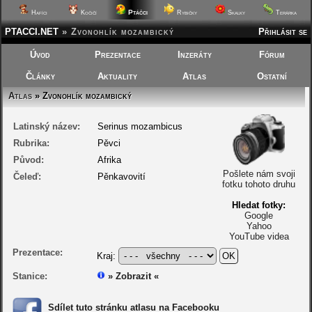
Ptáčci
Hafíci
Kočičí
Rybičky
Skalky
Terárka
PTACCI.NET
»
Zvonohlík mozambický
Přihlásit se
Úvod
Prezentace
Inzeráty
Fórum
Články
Aktuality
Atlas
Ostatní
Atlas
» Zvonohlík mozambický
Latinský název:
Serinus mozambicus
Rubrika:
Pěvci
Původ:
Afrika
Pošlete nám svoji
Čeleď:
Pěnkavovití
fotku tohoto druhu
Hledat fotky:
Google
Yahoo
YouTube videa
Prezentace:
Kraj:
Stanice:
» Zobrazit «
Sdílet tuto stránku atlasu na Facebooku