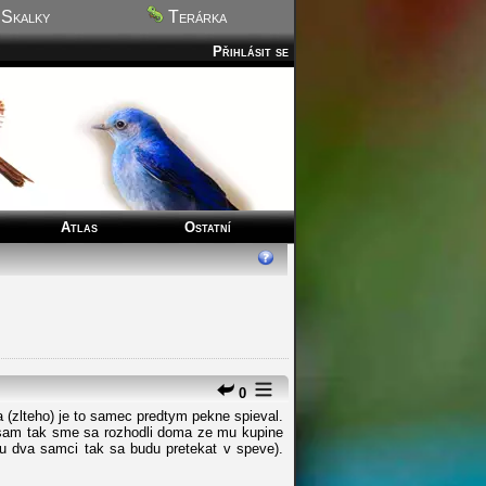
Skalky
Terárka
Přihlásit se
Atlas
Ostatní
0
(zlteho) je to samec predtym pekne spieval.
yt sam tak sme sa rozhodli doma ze mu kupine
u dva samci tak sa budu pretekat v speve).