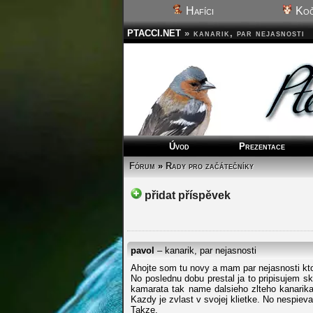
Hafíci
Koč
PTACCI.NET
»
kanarik, par nejasnosti
Úvod
Prezentace
Fórum
»
Rady pro začátečníky
přidat příspěvek
pavol
– kanarik, par nejasnosti
Ahojte som tu novy a mam par nejasnosti kt
No poslednu dobu prestal ja to pripisujem s
kamarata tak name dalsieho zlteho kanarik
Kazdy je zvlast v svojej klietke. No nespiev
Takze.