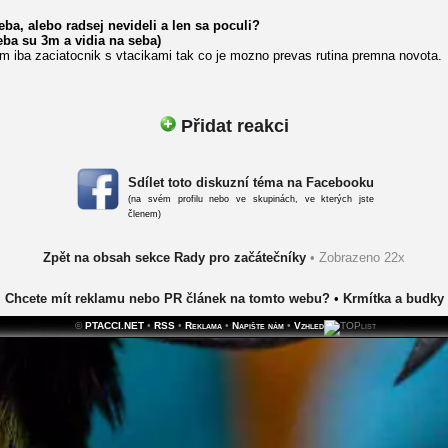
eba, alebo radsej nevideli a len sa poculi?
eba su 3m a vidia na seba)
 iba zaciatocnik s vtacikami tak co je mozno prevas rutina premna novota.
Přidat reakci
Sdílet toto diskuzní téma na Facebooku
(na svém profilu nebo ve skupinách, ve kterých jste
členem)
Zpět na obsah sekce Rady pro začátečníky
• Zobrazeno 22x
Chcete mít reklamu nebo PR článek na tomto webu?
•
Krmítka a budky
©
PTACCI.NET
•
RSS
•
Reklama
•
Napište nám
•
Vzhled