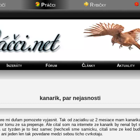
ičí
Ptáčci
Rybičky
Inzeráty
Fórum
Články
Aktuality
kanarik, par nejasnosti
ore mi dufam pomozete vyjasnit. Tak od zaciatku uz 2 mesiace mam kanarika 
kor tomu ze sa preperuje. Ale cital som na internete ze kanarik by nenal b
a uz tyzden je to tiez samec (nechceli sme samicku, citali sme ze ked bud
a ani jeden len tak povedane medzi sebou ticho cvrkotaju.