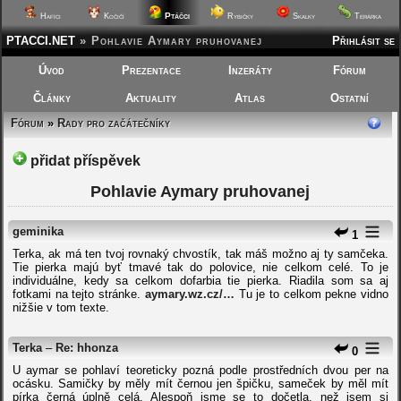
Ptáčci
Hafíci
Kočičí
Rybičky
Skalky
Terárka
PTACCI.NET
»
Pohlavie Aymary pruhovanej
Přihlásit se
Úvod
Prezentace
Inzeráty
Fórum
Články
Aktuality
Atlas
Ostatní
Fórum
»
Rady pro začátečníky
přidat příspěvek
Pohlavie Aymary pruhovanej
geminika
1
Terka, ak má ten tvoj rovnaký chvostík, tak máš možno aj ty samčeka.
Tie pierka majú byť tmavé tak do polovice, nie celkom celé. To je
individuálne, kedy sa celkom dofarbia tie pierka. Riadila som sa aj
fotkami na tejto stránke.
aymary.wz.cz/…
Tu je to celkom pekne vidno
nižšie v tom texte.
Terka
–
Re: hhonza
0
U aymar se pohlaví teoreticky pozná podle prostředních dvou per na
ocásku. Samičky by měly mít černou jen špičku, sameček by měl mít
pírka černá úplně celá. Alespoň jsme se to dočetla, než jsem si