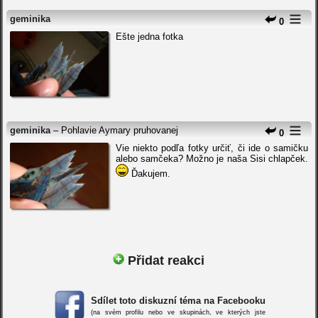
geminika
0
Ešte jedna fotka
geminika
– Pohlavie Aymary pruhovanej
0
Vie niekto podľa fotky určiť, či ide o samičku
alebo samčeka? Možno je naša Sisi chlapček.
Ďakujem.
Přidat reakci
Sdílet toto diskuzní téma na Facebooku
(na svém profilu nebo ve skupinách, ve kterých jste