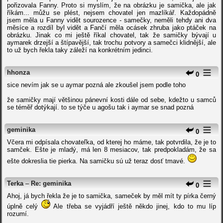
pořizovala Fanny. Proto si myslím, že na obrázku je samička, ale jak
říkám... můžu se plést, nejsem chovatel jen mazlíkář. Každopádně
jsem měla u Fanny vidět sourozence - samečky, neměli tehdy ani dva
měsíce a rozdíl byl vidět a Fančí měla ocásek zhruba jako ptáček na
obrázku. Jinak co mi ještě říkal chovatel, tak že samičky bývají u
aymarek drzejší a štípavější, tak trochu potvory a samečci klidnější, ale
to už bych řekla taky záleží na konkrétním jedinci.
hhonza
0
sice nevím jak se u aymar pozná ale zkoušel jsem podle toho
že samičky mají většinou pánevní kosti dále od sebe, kdežto u samců
se téměř dotýkají. to se týče u agošu tak i aymar se snad pozná
geminika
0
Včera mi odpísala chovateľka, od kterej ho máme, tak potvrdila, že je to
samček. Ešte je mladý, má len 8 mesiacov, tak predpokladám, že sa
ešte dokreslia tie pierka. Na samičku sú už teraz dosť tmavé.
Terka
–
Re: geminika
0
Ahoj, já bych řekla že je to samička, sameček by měl mít ty pírka černý
úplně celý
Ale třeba se vyjádří ještě někdo jinej, kdo to mu líp
rozumí.