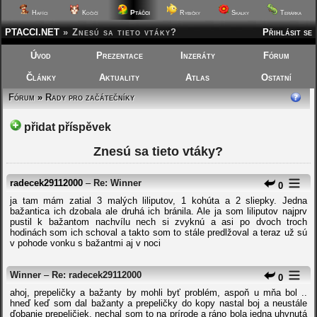
Ptáčci
Hafíci
Kočičí
Rybičky
Skalky
Terárka
PTACCI.NET
»
Znesú sa tieto vtáky?
Přihlásit se
Úvod
Prezentace
Inzeráty
Fórum
Články
Aktuality
Atlas
Ostatní
Fórum
»
Rady pro začátečníky
přidat příspěvek
Znesú sa tieto vtáky?
radecek29112000
–
Re: Winner
0
ja tam mám zatial 3 malých liliputov, 1 kohúta a 2 sliepky. Jedna
bažantica ich dzobala ale druhá ich bránila. Ale ja som liliputov najprv
pustil k bažantom nachvílu nech si zvyknú a asi po dvoch troch
hodinách som ich schoval a takto som to stále predlžoval a teraz už sú
v pohode vonku s bažantmi aj v noci
Winner
–
Re: radecek29112000
0
ahoj, prepeličky a bažanty by mohli byť problém, aspoň u mňa bol ..
hneď keď som dal bažanty a prepeličky do kopy nastal boj a neustále
ďobanie prepeličiek, nechal som to na prírode a ráno bola jedna uhynutá