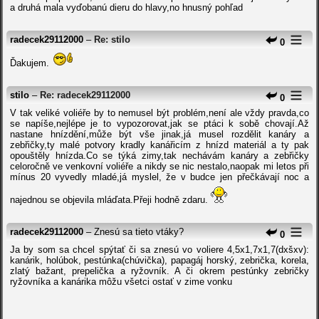
a druhá mala vyďobanú dieru do hlavy,no hnusný pohľad
radecek29112000
–
Re: stilo
0
Ďakujem.
stilo
–
Re: radecek29112000
0
V tak veliké voliéře by to nemusel být problém,není ale vždy pravda,co
se napíše,nejlépe je to vypozorovat,jak se ptáci k sobě chovají.Až
nastane hnízdění,může být vše jinak,já musel rozdělit kanáry a
zebřičky,ty malé potvory kradly kanářicím z hnízd materiál a ty pak
opouštěly hnízda.Co se týká zimy,tak nechávám kanáry a zebřičky
celoročně ve venkovní voliéře a nikdy se nic nestalo,naopak mi letos při
mínus 20 vyvedly mladé,já myslel, že v budce jen přečkávají noc a
najednou se objevila mláďata.Přeji hodně zdaru.
radecek29112000
– Znesú sa tieto vtáky?
0
Ja by som sa chcel spýtať či sa znesú vo voliere 4,5x1,7x1,7(dxšxv):
kanárik, holúbok, pestúnka(chúvička), papagáj horský, zebrička, korela,
zlatý bažant, prepelička a ryžovník. A či okrem pestúnky zebričky
ryžovníka a kanárika môžu všetci ostať v zime vonku