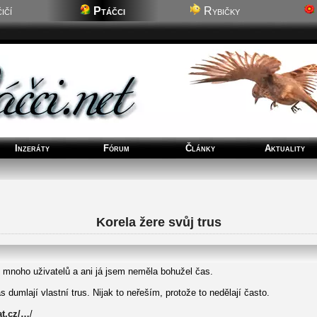
ičí
Ptáčci
Rybičky
Inzeráty
Fórum
Články
Aktuality
Korela žere svůj trus
 mnoho uživatelů a ani já jsem neměla bohužel čas.
s dumlají vlastní trus. Nijak to neřeším, protože to nedělají často.
t.cz/…
/