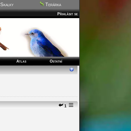
Skalky
Terárka
Přihlásit se
Atlas
Ostatní
1