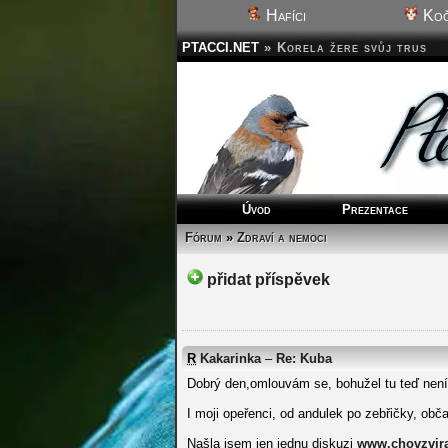
Hafíci
Koč
PTACCI.NET
»
Korela žere svůj trus
Úvod
Prezentace
Fórum
»
Zdraví a nemoci
přidat příspěvek
R
Kakarinka
–
Re: Kuba
Dobrý den,omlouvám se, bohužel tu teď není
I moji opeřenci, od andulek po zebřičky, obča
Našla jsem jen jednu diskuzi
www.chovzvira