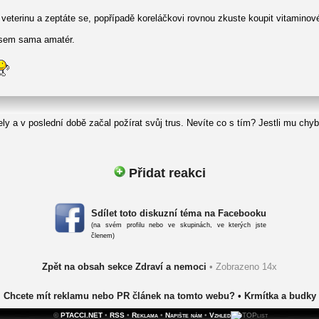
a veterinu a zeptáte se, popřípadě koreláčkovi rovnou zkuste koupit vitamino
jsem sama amatér.
a v poslední době začal požírat svůj trus. Nevíte co s tím? Jestli mu chyb
Přidat reakci
Sdílet toto diskuzní téma na Facebooku
(na svém profilu nebo ve skupinách, ve kterých jste
členem)
Zpět na obsah sekce Zdraví a nemoci
• Zobrazeno 14x
Chcete mít reklamu nebo PR článek na tomto webu?
•
Krmítka a budky
©
PTACCI.NET
•
RSS
•
Reklama
•
Napište nám
•
Vzhled