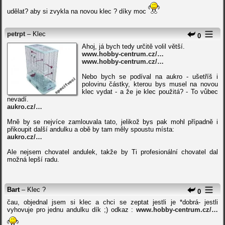
udělat? aby si zvykla na novou klec ? díky moc
petrpt
– Klec
0
Ahoj, já bych tedy určitě volil větší.
www.hobby-centrum.cz/…
www.hobby-centrum.cz/…
Nebo bych se podíval na aukro - ušetříš i
polovinu částky, kterou bys musel na novou
klec vydat - a že je klec použitá? - To vůbec
nevadí.
aukro.cz/…
Mně by se nejvíce zamlouvala tato, jelikož bys pak mohl případně i
přikoupit další andulku a obě by tam měly spoustu místa:
aukro.cz/…
Ale nejsem chovatel andulek, takže by Ti profesionální chovatel dal
možná lepší radu.
Bart
– Klec ?
0
čau, objednal jsem si klec a chci se zeptat jestli je *dobrá- jestli
vyhovuje pro jednu andulku dík ;) odkaz :
www.hobby-centrum.cz/…