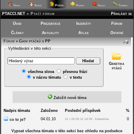
Ptáčci
Hafíci
Kočičí
Rybičky
Skalky
Terárka
PTACCI.NET
»
Ptačí fórum
Přihlásit se
Úvod
Prezentace
Inzeráty
Fórum
Články
Aktuality
Atlas
Ostatní
Fórum
»
Chov ptáčků s PP
Vyhledávání v této sekci
Genetika
ptáků
všechna slova
přesnou frázi
v názvu tématu
v textu
Založit nové téma
Nadpis tématu
Založeno
Poslední příspěvek
%
04.01.10
0
co to je?
11 • 26.05.11 14:30 - Kakarinka
Vypsat všechna témata v této sekci bez ohledu na podsekce