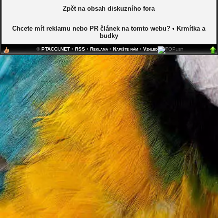
Zpět na obsah diskuzního fora
Chcete mít reklamu nebo PR článek na tomto webu?
•
Krmítka a
budky
©
PTACCI.NET
•
RSS
•
Reklama
•
Napište nám
•
Vzhled