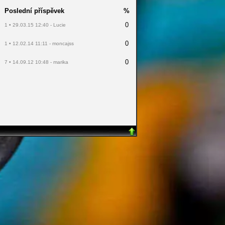
Poslední příspěvek
%
0
1 • 29.03.15 12:40 - Lucie
0
1 • 12.02.14 11:11 - moncajss
0
7 • 14.09.12 10:48 - marika