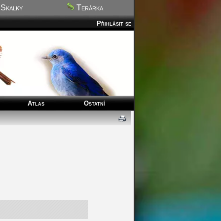
Skalky
Terárka
Přihlásit se
Atlas
Ostatní