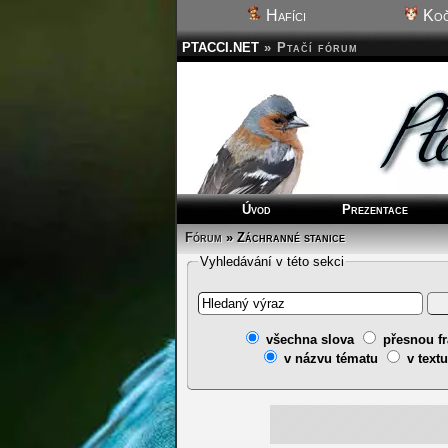
Hafíci
Koč
PTACCI.NET
»
Ptačí fórum
Úvod
Prezentace
Fórum
»
Záchranné stanice
Vyhledávání v této sekci
všechna slova
přesnou fr
v názvu tématu
v textu