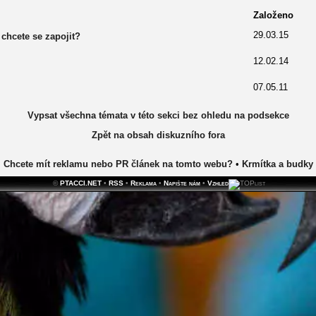
Založeno
29.03.15
chcete se zapojit?
12.02.14
07.05.11
Vypsat všechna témata v této sekci bez ohledu na podsekce
Zpět na obsah diskuzního fora
Chcete mít reklamu nebo PR článek na tomto webu?
•
Krmítka a budky
©
PTACCI.NET
•
RSS
•
Reklama
•
Napište nám
•
Vzhled