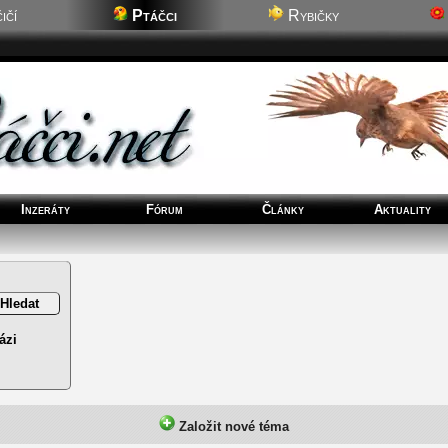
ičí
Ptáčci
Rybičky
Inzeráty
Fórum
Články
Aktuality
ázi
Založit nové téma