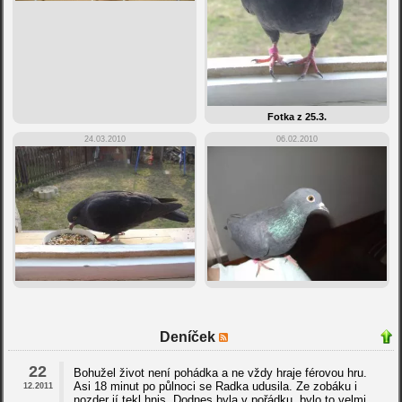
Fotka z 25.3.
24.03.2010
06.02.2010
Deníček
22
Bohužel život není pohádka a ne vždy hraje férovou hru.
Asi 18 minut po půlnoci se Radka udusila. Ze zobáku i
12.2011
nozder jí tekl hnis. Dodnes byla v pořádku, bylo to velmi