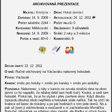
ARCHIVOVANÁ PREZENTACE
Majitel:
Kristýna
•
Druh:
Holub domácí
Zapsáno:
14. 9. 2009
•
Aktualizace:
24. 12. 2011
Počet návštěv:
2244
•
Počet palců:
0
Kategorie:
Měkkozobí
•
Oblíbenost:
3 uživatelů
Narození:
14. 9. 2009
•
Stáří:
2 roky a 3 měsíce
Fotek a videí:
60+0
•
Komentářů:
8
Datum úmrtí:
22. 12. 2011
O mně:
Ručně odchovaný na Václaváku nalezený holoubek.
Původ:
Václavák
Krmení:
směs pro holuby + směs pro kanáry + směs pro andulky
Poznámka:
Nalezenec, u táty v kanclu se ozvala strašná rána na okno
(první co ho napadlo, že něakej debil tam hodil šutr). Kouká, a sedí tam
holoubě. Píská tak, že je ho slyšet i přes zavřené okno. Když dlouho
(opravdu dlouho) nikdo nepřilétá a holoubek stále naříká. Tak ho strčí do
krabice od barev do tiskárny a po pár hodinách s ním jede domů. No a
pak už jsem ji odchovávala a současně s ní zachraňovala hřivnáčka.
Bohužel, hřivnáček na střelnou ránu zemřel, ale Radka si užívá života