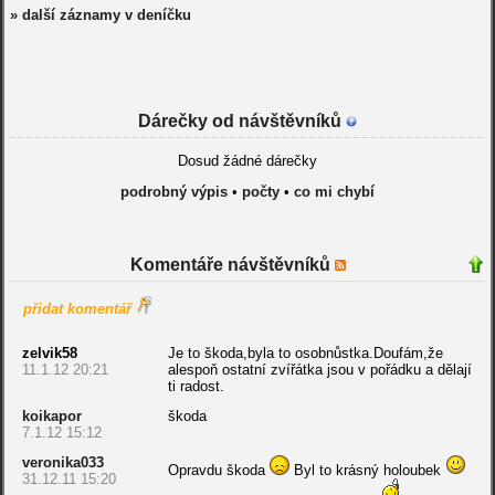
» další záznamy v deníčku
Dárečky od návštěvníků
Dosud žádné dárečky
podrobný výpis
•
počty
•
co mi chybí
Komentáře návštěvníků
přidat komentář
zelvik58
Je to škoda,byla to osobnůstka.Doufám,že
11.1.12 20:21
alespoň ostatní zvířátka jsou v pořádku a dělají
ti radost.
koikapor
škoda
7.1.12 15:12
veronika033
Opravdu škoda
Byl to krásný holoubek
31.12.11 15:20