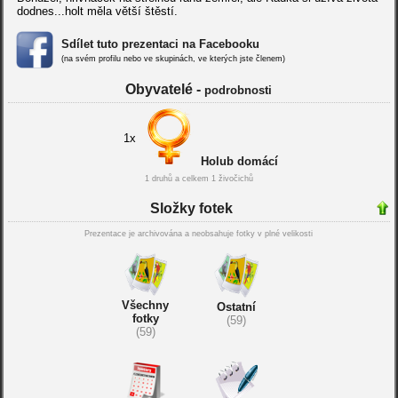
dodnes...holt měla větší štěstí.
Sdílet tuto prezentaci na Facebooku
(na svém profilu nebo ve skupinách, ve kterých jste členem)
Obyvatelé -
podrobnosti
1x
Holub domácí
1 druhů a celkem 1 živočichů
Složky fotek
Prezentace je archivována a neobsahuje fotky v plné velikosti
Všechny
Ostatní
fotky
(59)
(59)