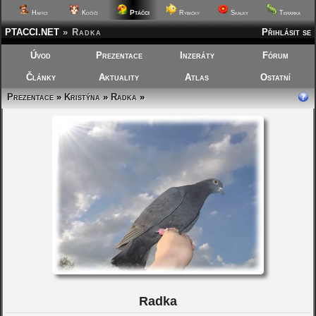
Ptáčci
Hafíci
Kočičí
Rybičky
Skalky
Terárka
PTACCI.NET
»
Radka
Přihlásit se
Úvod
Prezentace
Inzeráty
Fórum
Články
Aktuality
Atlas
Ostatní
Prezentace
»
Kristýna
»
Radka
»
Radka