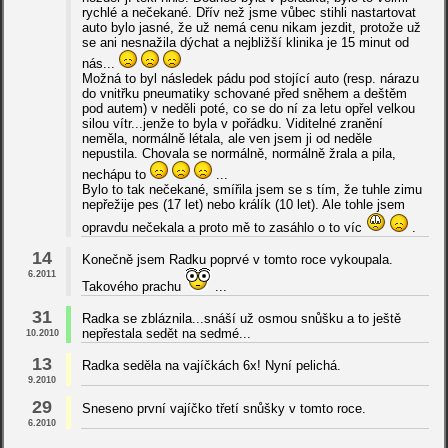
rychlé a nečekané. Dřív než jsme vůbec stihli nastartovat
auto bylo jasné, že už nemá cenu nikam jezdit, protože už
se ani nesnažila dýchat a nejbližší klinika je 15 minut od
nás...
Možná to byl následek pádu pod stojící auto (resp. nárazu
do vnitřku pneumatiky schované před sněhem a deštěm
pod autem) v neděli poté, co se do ní za letu opřel velkou
silou vítr...jenže to byla v pořádku. Viditelné zranění
neměla, normálně létala, ale ven jsem ji od neděle
nepustila. Chovala se normálně, normálně žrala a pila,
nechápu to
...
Bylo to tak nečekané, smířila jsem se s tím, že tuhle zimu
nepřežije pes (17 let) nebo králík (10 let). Ale tohle jsem
opravdu nečekala a proto mě to zasáhlo o to víc
.
14
Konečně jsem Radku poprvé v tomto roce vykoupala.
6.2011
Takového prachu
...
31
Radka se zbláznila...snáší už osmou snůšku a to ještě
nepřestala sedět na sedmé...
10.2010
13
Radka seděla na vajíčkách 6x! Nyní pelichá.
9.2010
29
Sneseno první vajíčko třetí snůšky v tomto roce.
6.2010