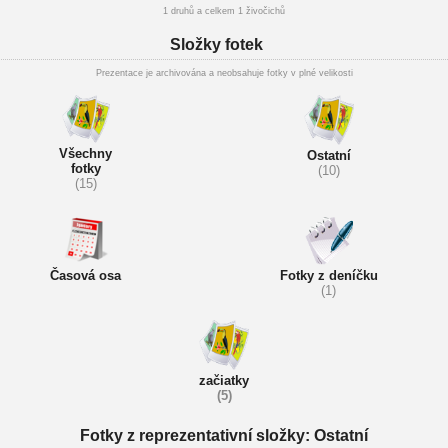
1 druhů a celkem 1 živočichů
Složky fotek
Prezentace je archivována a neobsahuje fotky v plné velikosti
Všechny
Ostatní
fotky
(10)
(15)
Časová osa
Fotky z deníčku
(1)
začiatky
(5)
Fotky z reprezentativní složky: Ostatní