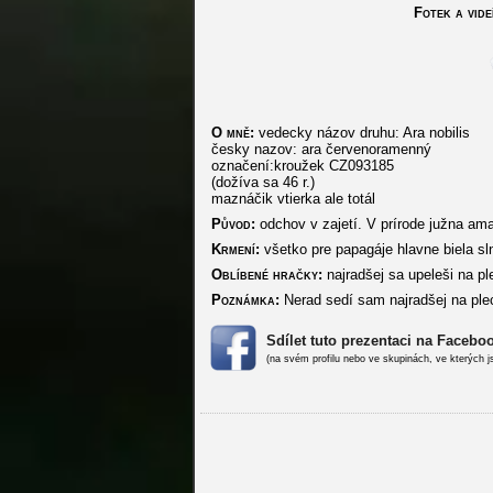
Fotek a vide
O mně:
vedecky názov druhu: Ara nobilis
česky nazov: ara červenoramenný
označení:kroužek CZ093185
(dožíva sa 46 r.)
maznáčik vtierka ale totál
Původ:
odchov v zajetí. V prírode južna am
Krmení:
všetko pre papagáje hlavne biela sl
Oblíbené hračky:
najradšej sa upeleši na pl
Poznámka:
Nerad sedí sam najradšej na pleci
Sdílet tuto prezentaci na Facebo
(na svém profilu nebo ve skupinách, ve kterých j