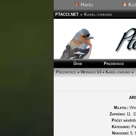
Hafíci
Koč
PTACCI.NET
»
Karel-chruno
Úvod
Prezentace
Prezentace
»
Werwolf14
»
Karel-chruno
»
AR
Majitel:
Wer
Zapsáno:
11. 1
Počet návště
Kategorie:
Pa
Narození:
5. 