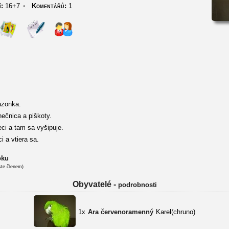
í:
16+7
•
Komentářů:
1
azonka.
nečnica a piškoty.
eci a tam sa vyšipuje.
 a vtiera sa.
oku
ste členem)
Obyvatelé -
podrobnosti
1x
Ara červenoramenný
Karel(chruno)