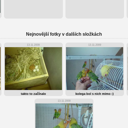
Nejnovější fotky v dalších složkách
13.11.2009
13.11.2009
takto to začínalo
kolega bol s nich mimo :)
13.11.2009