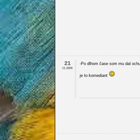
21
-Po dlhom čase som mu dal ochutn
11.2009
je to komediant