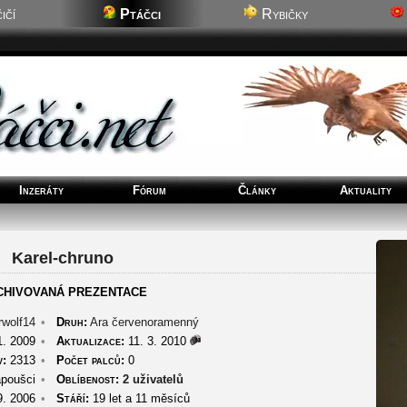
ičí
Ptáčci
Rybičky
Inzeráty
Fórum
Články
Aktuality
Karel-chruno
CHIVOVANÁ PREZENTACE
wolf14
•
Druh:
Ara červenoramenný
1. 2009
•
Aktualizace:
11. 3. 2010
v:
2313
•
Počet palců:
0
poušci
•
Oblíbenost:
2 uživatelů
9. 2006
•
Stáří:
19 let a 11 měsíců