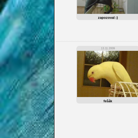
zapozoval :)
13.11.2009
fešák