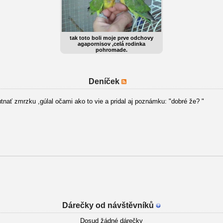
tak toto boli moje prve odchovy
agapornisov ,celá rodinka
pohromade.
Deníček
ať zmrzku ,gúlal očami ako to vie a pridal aj poznámku: "dobré že? "
Dárečky od návštěvníků
Dosud žádné dárečky