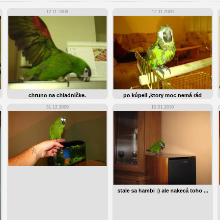
12.11.2009
12.11.2009
chruno na chladničke.
po kúpeli ,ktory moc nemá rád
31.12.2009
10.01.2010
stale sa hambi :) ale nakecá toho ...