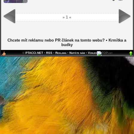
» 1 «
Chcete mít reklamu nebo PR článek na tomto webu?
•
Krmítka a
budky
©
PTACCI.NET
•
RSS
•
Reklama
•
Napište nám
•
Vzhled