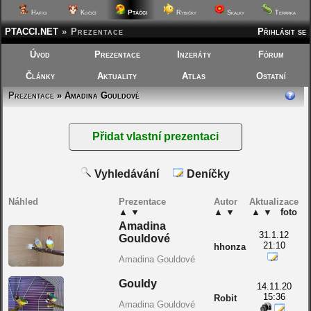
Ptáčci
Hafíci
Kočičí
Rybičky
Skalky
Terárka
PTACCI.NET
»
Prezentace
Přihlásit se
Úvod
Prezentace
Inzeráty
Fórum
Články
Aktuality
Atlas
Ostatní
Prezentace
» Amadina Gouldové
Vyhledávání
Deníčky
Náhled
Prezentace
Autor
Aktualizace
▲
▼
▲
▼
▲
▼
foto
Amadina
31.1.12
Gouldové
21:10
hhonza
Amadina Gouldové
Gouldy
14.11.20
15:36
Robit
Amadina Gouldové