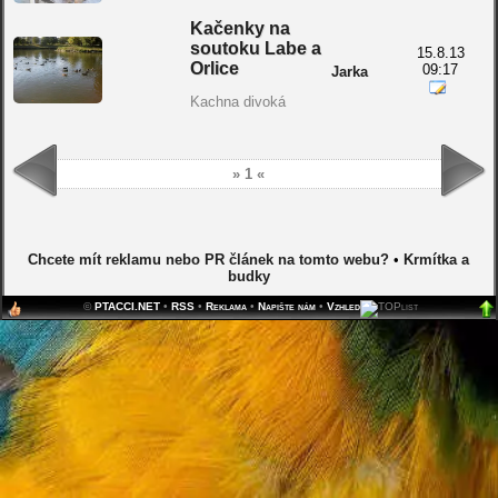
Kačenky na
soutoku Labe a
15.8.13
Orlice
09:17
Jarka
Kachna divoká
» 1 «
Chcete mít reklamu nebo PR článek na tomto webu?
•
Krmítka a
budky
©
PTACCI.NET
•
RSS
•
Reklama
•
Napište nám
•
Vzhled