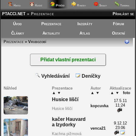
Ptáčci
Hafíci
Kočičí
Rybičky
Skalky
Terárka
PTACCI.NET
»
Prezentace
Přihlásit se
Úvod
Prezentace
Inzeráty
Fórum
Články
Aktuality
Atlas
Ostatní
Prezentace
» Vrubozobí
Vyhledávání
Deníčky
Náhled
Prezentace
Autor
Aktualizace
▲
▼
▲
▼
▲
▼
foto
Husice liščí
17.5.11
11:24
kopcuvka
Husice liščí
kačer Hauvard
9.12.12
a Izydorky
23:06
venca21
Kachna pižmová