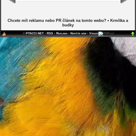
Chcete mít reklamu nebo PR článek na tomto webu?
•
Krmítka a
budky
©
PTACCI.NET
•
RSS
•
Reklama
•
Napište nám
•
Vzhled