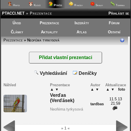
Ptáčci
Hafíci
Kočičí
Rybičky
Skalky
Terárka
PTACCI.NET
»
Prezentace
Přihlásit se
Úvod
Prezentace
Inzeráty
Fórum
Články
Aktuality
Atlas
Ostatní
Prezentace
» Neoféma tyrkysová
Vyhledávání
Deníčky
Náhled
Prezentace
Autor
Aktualizace
▲
▼
▲
▼
▲
▼
foto
Verďas
11.5.13
(Verďásek)
21:59
tardbas
Neoféma tyrkysová
» 1 «