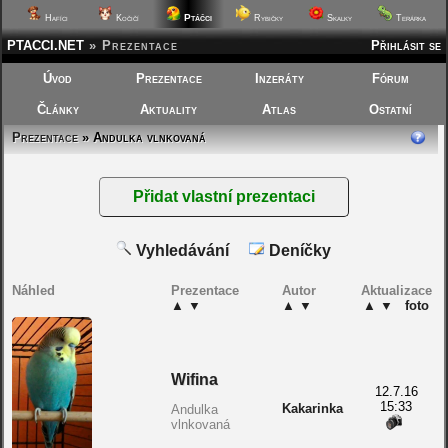
Ptáčci
Hafíci
Kočičí
Rybičky
Skalky
Terárka
PTACCI.NET
»
Prezentace
Přihlásit se
Úvod
Prezentace
Inzeráty
Fórum
Články
Aktuality
Atlas
Ostatní
Prezentace
» Andulka vlnkovaná
Vyhledávání
Deníčky
Náhled
Prezentace
Autor
Aktualizace
▲
▼
▲
▼
▲
▼
foto
Wifina
12.7.16
15:33
Kakarinka
Andulka
vlnkovaná