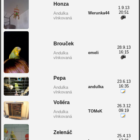
Honza
1.9.13
20:51
Werunka44
Andulka
vlnkovaná
Brouček
28.9.13
16:15
emeli
Andulka
vlnkovaná
Pepa
23.6.13
16:35
andulka
Andulka
vlnkovaná
Voliéra
26.3.12
09:19
TOMeK
Andulka
vlnkovaná
Zelenáč
25.4.13