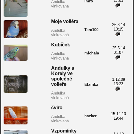
17:01
Imro
Andulka
vlnkovaná
Moje voliéra
26.3.14
13:15
Tera100
Andulka
vlnkovaná
Kubíček
25.5.14
01:07
michala
Andulka
vlnkovaná
Andulky a
Korely ve
společné
1.12.09
volieře
13:23
Elzinka
Andulka
vlnkovaná
čviro
15.12.10
hacker
Andulka
19:44
vlnkovaná
Vzpomínky