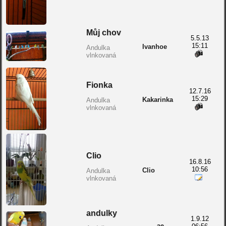
Můj chov
5.5.13
15:11
Ivanhoe
Andulka
vlnkovaná
Fionka
12.7.16
15:29
Kakarinka
Andulka
vlnkovaná
Clio
16.8.16
10:56
Clio
Andulka
vlnkovaná
andulky
1.9.12