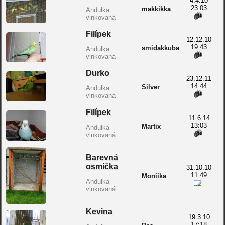
4.4.10
23:03
makkikka
Andulka
vlnkovaná
Filípek
12.12.10
19:43
smidakkuba
Andulka
vlnkovaná
Durko
23.12.11
14:44
Silver
Andulka
vlnkovaná
Filípek
11.6.14
13:03
Martix
Andulka
vlnkovaná
Barevná
osmička
31.10.10
11:49
Moniika
Andulka
vlnkovaná
Kevina
19.3.10
17:18