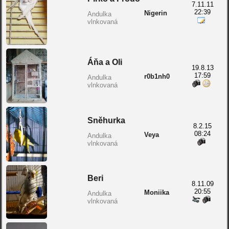
7.11.11
22:39
Nigerin
Andulka
vlnkovaná
Áňa a Oli
19.8.13
17:59
r0b1nh0
Andulka
vlnkovaná
Sněhurka
8.2.15
08:24
Veya
Andulka
vlnkovaná
Beri
8.11.09
20:55
Moniika
Andulka
vlnkovaná