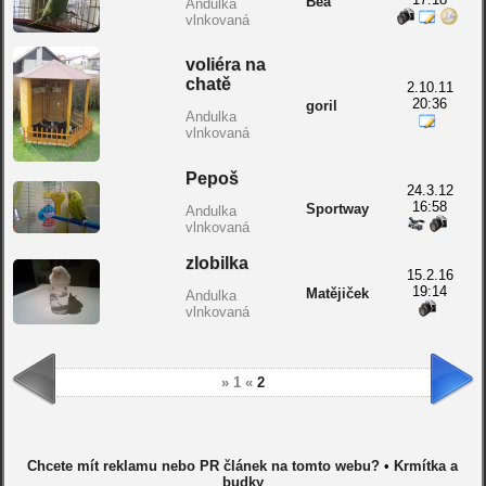
Bea
Andulka
vlnkovaná
voliéra na
chatě
2.10.11
20:36
goril
Andulka
vlnkovaná
Pepoš
24.3.12
16:58
Sportway
Andulka
vlnkovaná
zlobilka
15.2.16
19:14
Matějiček
Andulka
vlnkovaná
» 1 «
2
Chcete mít reklamu nebo PR článek na tomto webu?
•
Krmítka a
budky