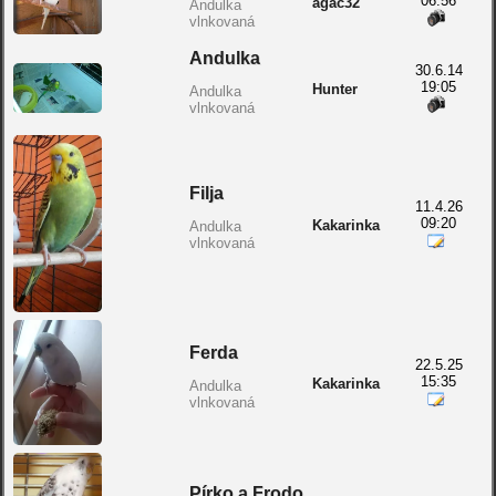
06:56
agac32
Andulka
vlnkovaná
Andulka
30.6.14
19:05
Hunter
Andulka
vlnkovaná
Filja
11.4.26
09:20
Kakarinka
Andulka
vlnkovaná
Ferda
22.5.25
15:35
Kakarinka
Andulka
vlnkovaná
Pírko a Frodo