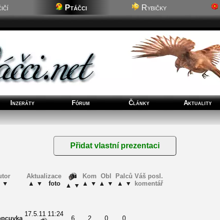
ičí
Ptáčci
Rybičky
Inzeráty
Fórum
Články
Aktuality
utor
Aktualizace
Kom
Obl
Palců
Váš posl.
▼
▲
▼
foto
▲
▼
▲
▼
▲
▼
komentář
▲
▼
17.5.11 11:24
opcuvka
6
2
0
0