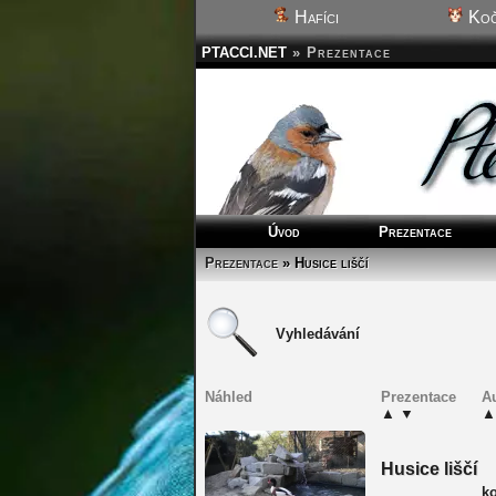
Hafíci
Koč
PTACCI.NET
»
Prezentace
Úvod
Prezentace
Prezentace
» Husice liščí
Vyhledávání
Náhled
Prezentace
A
▲
▼
▲
Husice liščí
k