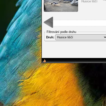
Husice liščí
Filtrování podle druhu
Druh: