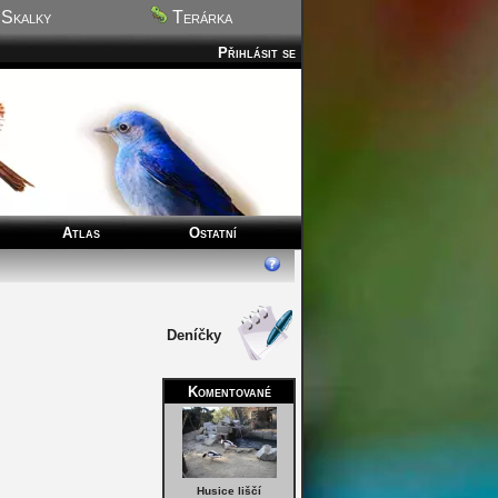
Skalky
Terárka
Přihlásit se
Atlas
Ostatní
Deníčky
Komentované
Husice liščí