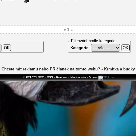
» 1 «
Filtrování podle kategorie
Kategorie:
Chcete mít reklamu nebo PR článek na tomto webu?
•
Krmítka a budky
©
PTACCI.NET
•
RSS
•
Reklama
•
Napište nám
•
Vzhled