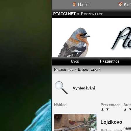
Hafíci
Koč
PTACCI.NET
»
Prezentace
Úvod
Prezentace
Prezentace
» Bažant zlatý
Vyhledávání
Náhled
Prezentace
Aut
▲
▼
▲
Lojzíkovo
han
Bažant zlatý