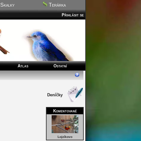
Skalky
Terárka
Přihlásit se
Atlas
Ostatní
Deníčky
Komentované
Lojzíkovo