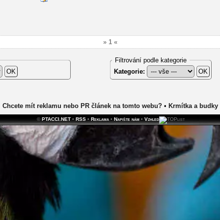
» 1 «
Filtrování podle kategorie
Kategorie:
Chcete mít reklamu nebo PR článek na tomto webu?
•
Krmítka a budky
©
PTACCI.NET
•
RSS
•
Reklama
•
Napište nám
•
Vzhled