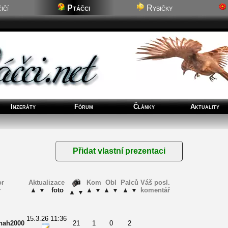
ičí
Ptáčci
Rybičky
Inzeráty
Fórum
Články
Aktuality
or
Aktualizace
Kom
Obl
Palců
Váš posl.
▼
▲
▼
foto
▲
▼
▲
▼
▲
▼
komentář
▲
▼
15.3.26 11:36
nah2000
21
1
0
2