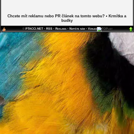
Chcete mít reklamu nebo PR článek na tomto webu?
•
Krmítka a
budky
©
PTACCI.NET
•
RSS
•
Reklama
•
Napište nám
•
Vzhled