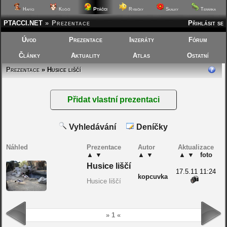
Ptáčci
Hafíci
Kočičí
Rybičky
Skalky
Terárka
PTACCI.NET
»
Prezentace
Přihlásit se
Úvod
Prezentace
Inzeráty
Fórum
Články
Aktuality
Atlas
Ostatní
Prezentace
» Husice liščí
Vyhledávání
Deníčky
Náhled
Prezentace
Autor
Aktualizace
▲
▼
▲
▼
▲
▼
foto
Husice liščí
17.5.11 11:24
kopcuvka
Husice liščí
» 1 «