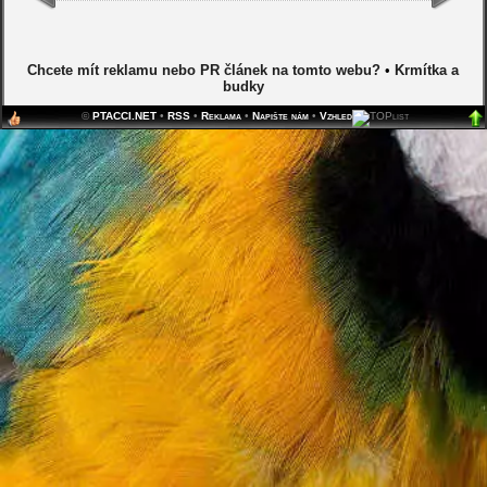
Chcete mít reklamu nebo PR článek na tomto webu?
•
Krmítka a
budky
©
PTACCI.NET
•
RSS
•
Reklama
•
Napište nám
•
Vzhled