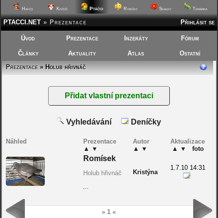
Ptáčci
Hafíci
Kočičí
Rybičky
Skalky
Terárka
PTACCI.NET
»
Prezentace
Přihlásit se
Úvod
Prezentace
Inzeráty
Fórum
Články
Aktuality
Atlas
Ostatní
Prezentace
» Holub hřivnáč
Vyhledávání
Deníčky
Náhled
Prezentace
Autor
Aktualizace
▲
▼
▲
▼
▲
▼
foto
Romísek
1.7.10 14:31
Kristýna
Holub hřivnáč
...
» 1 «