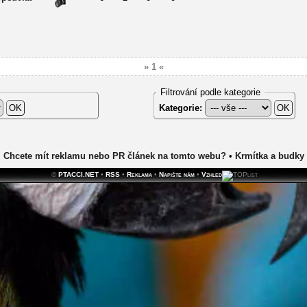
» 1 «
Filtrování podle kategorie
Kategorie:
Chcete mít reklamu nebo PR článek na tomto webu?
•
Krmítka a budky
©
PTACCI.NET
•
RSS
•
Reklama
•
Napište nám
•
Vzhled