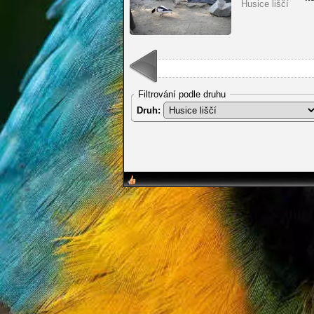
Husice liščí
Filtrování podle druhu
Druh: