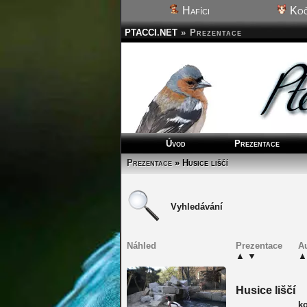
Hafíci
Koč
PTACCI.NET
»
Prezentace
Úvod
Prezentace
Prezentace
» Husice liščí
Vyhledávání
Náhled
Prezentace
A
▲
▼
▲
Husice liščí
k