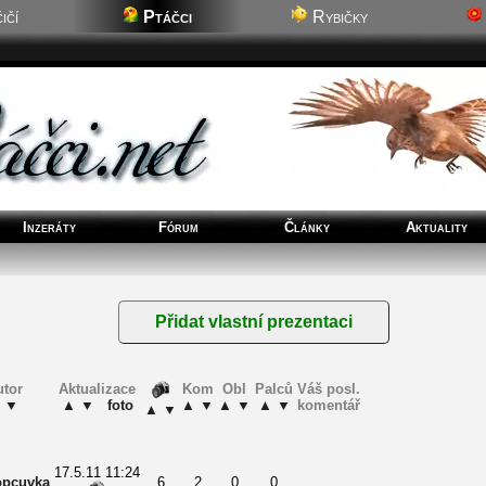
ičí
Ptáčci
Rybičky
Inzeráty
Fórum
Články
Aktuality
utor
Aktualizace
Kom
Obl
Palců
Váš posl.
▼
▲
▼
foto
▲
▼
▲
▼
▲
▼
komentář
▲
▼
17.5.11 11:24
opcuvka
6
2
0
0