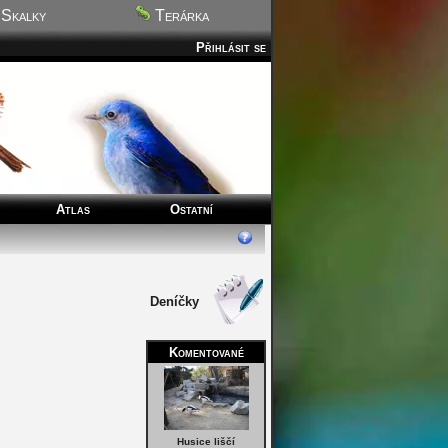
Skalky
Terárka
Přihlásit se
Atlas
Ostatní
Deníčky
Komentované
Husice liščí