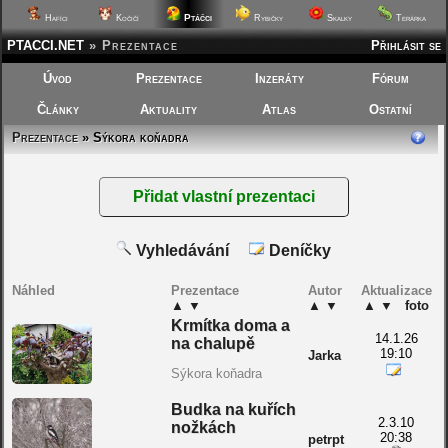
Ptáčci
Hafíci
Kočičí
Rybičky
Skalky
Terárka
PTACCI.NET
»
Prezentace
Přihlásit se
Úvod
Prezentace
Inzeráty
Fórum
Články
Aktuality
Atlas
Ostatní
Prezentace
» Sýkora koňadra
Vyhledávání
Deníčky
Náhled
Prezentace
Autor
Aktualizace
▲
▼
▲
▼
▲
▼
foto
Krmítka doma a
14.1.26
na chalupě
19:10
Jarka
Sýkora koňadra
Budka na kuřích
2.3.10
nožkách
20:38
petrpt