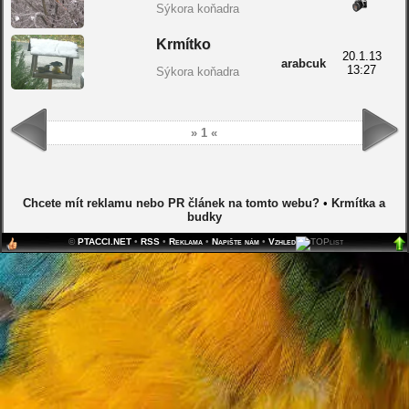
Sýkora koňadra
Krmítko
20.1.13
arabcuk
13:27
Sýkora koňadra
» 1 «
Chcete mít reklamu nebo PR článek na tomto webu?
•
Krmítka a
budky
©
PTACCI.NET
•
RSS
•
Reklama
•
Napište nám
•
Vzhled