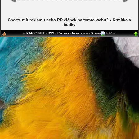
Chcete mít reklamu nebo PR článek na tomto webu?
•
Krmítka a
budky
©
PTACCI.NET
•
RSS
•
Reklama
•
Napište nám
•
Vzhled