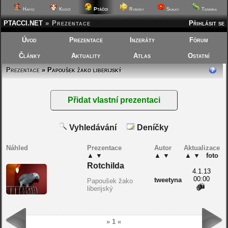
Ptáčci
Hafíci
Kočičí
Rybičky
Skalky
Terárka
PTACCI.NET
»
Prezentace
Přihlásit se
Úvod
Prezentace
Inzeráty
Fórum
Články
Aktuality
Atlas
Ostatní
Prezentace
» Papoušek žako liberijský
Vyhledávání
Deníčky
Náhled
Prezentace
Autor
Aktualizace
▲
▼
▲
▼
▲
▼
foto
Rotchilda
4.1.13
00:00
tweetyna
Papoušek žako
liberijský
» 1 «