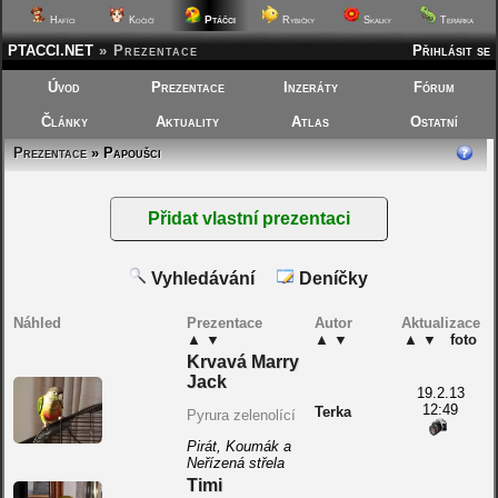
Ptáčci
Hafíci
Kočičí
Rybičky
Skalky
Terárka
PTACCI.NET
»
Prezentace
Přihlásit se
Úvod
Prezentace
Inzeráty
Fórum
Články
Aktuality
Atlas
Ostatní
Prezentace
» Papoušci
Vyhledávání
Deníčky
Náhled
Prezentace
Autor
Aktualizace
▲
▼
▲
▼
▲
▼
foto
Krvavá Marry
Jack
19.2.13
12:49
Terka
Pyrura zelenolící
Pirát, Koumák a
Neřízená střela
Timi