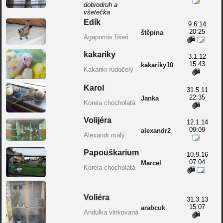
dobrodruh a
všetečka
Edík
9.6.14
20:25
štěpina
Agapornis fišeri
kakariky
3.1.12
15:43
kakariky10
Kakariki rudočelý
Karol
31.5.11
22:35
Janka
Korela chocholatá
Volijéra
12.1.14
09:09
alexandr2
Alexandr malý
Papouškarium
10.9.16
07:04
Marcel
Korela chocholatá
Voliéra
31.3.13
15:07
arabcuk
Andulka vlnkovaná