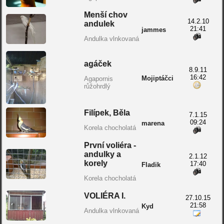
Menší chov
14.2.10
andulek
21:41
jammes
Andulka vlnkovaná
agáček
8.9.11
16:42
Mojiptáčci
Agapornis
růžohrdlý
Filípek, Běla
7.1.15
09:24
marena
Korela chocholatá
První voliéra -
andulky a
2.1.12
korely
17:40
Fladik
Korela chocholatá
VOLIÉRA I.
27.10.15
21:58
Kyd
Andulka vlnkovaná