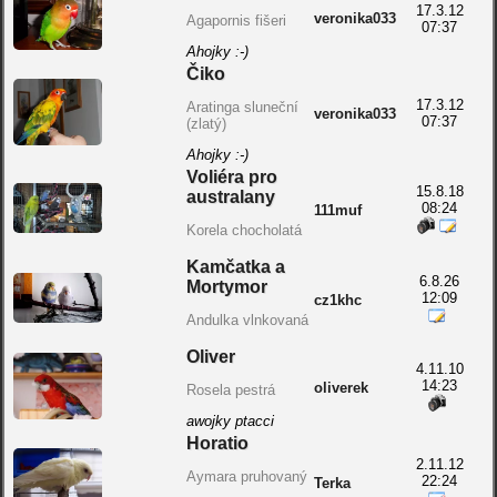
17.3.12
veronika033
Agapornis fišeri
07:37
Ahojky :-)
Čiko
17.3.12
Aratinga sluneční
veronika033
07:37
(zlatý)
Ahojky :-)
Voliéra pro
15.8.18
australany
08:24
111muf
Korela chocholatá
Kamčatka a
6.8.26
Mortymor
12:09
cz1khc
Andulka vlnkovaná
Oliver
4.11.10
14:23
oliverek
Rosela pestrá
awojky ptacci
Horatio
2.11.12
Aymara pruhovaný
22:24
Terka