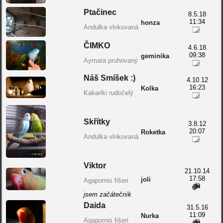
Ptačinec
8.5.18
11:34
honza
Andulka vlnkovaná
ČIMKO
4.6.18
09:38
geminika
Aymara pruhovaný
Náš Smíšek :)
4.10.12
16:23
Kolka
Kakariki rudočelý
Skřítky
3.8.12
20:07
Roketka
Andulka vlnkovaná
Viktor
21.10.14
17:58
joli
Agapornis fišeri
jsem začátečník
Daida
31.5.16
11:09
Nurka
Agapornis fišeri