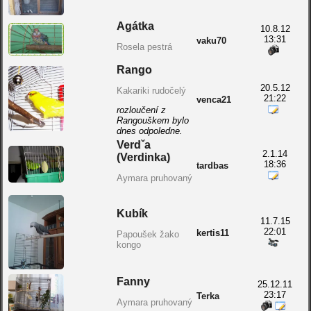
Agátka
10.8.12
13:31
vaku70
Rosela pestrá
Rango
20.5.12
Kakariki rudočelý
21:22
venca21
rozloučení z
Rangouškem bylo
dnes odpoledne.
Verdˇa
2.1.14
(Verdinka)
18:36
tardbas
Aymara pruhovaný
Kubík
11.7.15
22:01
kertis11
Papoušek žako
kongo
Fanny
25.12.11
23:17
Terka
Aymara pruhovaný