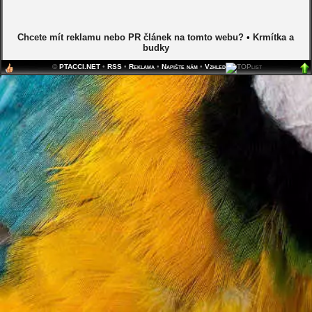
Chcete mít reklamu nebo PR článek na tomto webu?
•
Krmítka a
budky
©
PTACCI.NET
•
RSS
•
Reklama
•
Napište nám
•
Vzhled