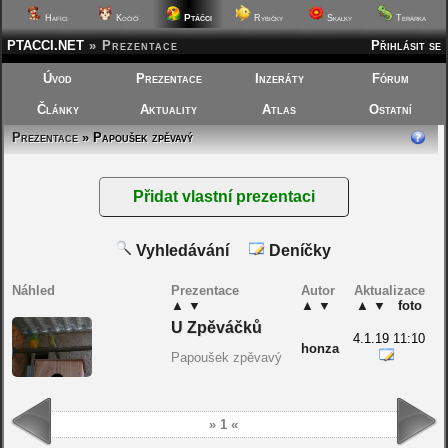
Ptáčci
Hafíci
Kočičí
Rybičky
Skalky
Terárka
PTACCI.NET
»
Prezentace
Přihlásit se
Úvod
Prezentace
Inzeráty
Fórum
Články
Aktuality
Atlas
Ostatní
Prezentace
» Papoušek zpěvavý
Vyhledávání
Deníčky
Náhled
Prezentace
Autor
Aktualizace
▲
▼
▲
▼
▲
▼
foto
U Zpěváčků
4.1.19 11:10
honza
Papoušek zpěvavý
» 1 «