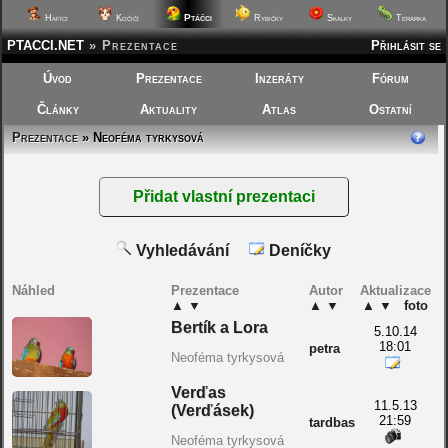
Ptáčci
Hafíci
Kočičí
Rybičky
Skalky
Terárka
PTACCI.NET
»
Prezentace
Přihlásit se
Úvod
Prezentace
Inzeráty
Fórum
Články
Aktuality
Atlas
Ostatní
Prezentace
» Neoféma tyrkysová
Vyhledávání
Deníčky
Náhled
Prezentace
Autor
Aktualizace
▲
▼
▲
▼
▲
▼
foto
Bertík a Lora
5.10.14
18:01
petra
Neoféma tyrkysová
Verďas
11.5.13
(Verďásek)
21:59
tardbas
Neoféma tyrkysová