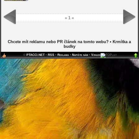
» 1 «
Chcete mít reklamu nebo PR článek na tomto webu?
•
Krmítka a
budky
©
PTACCI.NET
•
RSS
•
Reklama
•
Napište nám
•
Vzhled