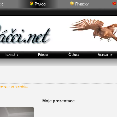
ičí
Ptáčci
Rybičky
Inzeráty
Fórum
Články
Aktuality
l
ášeným uživatelům
Moje prezentace