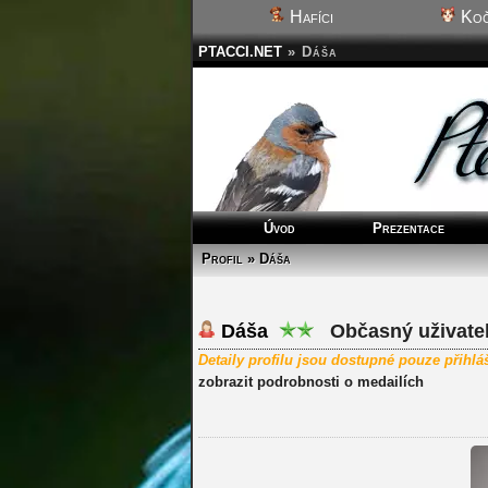
Hafíci
Koč
PTACCI.NET
»
Dáša
Úvod
Prezentace
Profil » Dáša
Dáša
Občasný uživate
Detaily profilu jsou dostupné pouze přihl
zobrazit podrobnosti o medailích