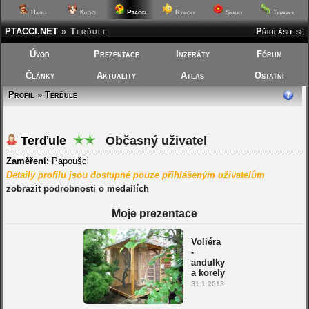
Ptáčci
Hafíci
Kočičí
Rybičky
Skalky
Terárka
PTACCI.NET
»
Terďule
Přihlásit se
Úvod
Prezentace
Inzeráty
Fórum
Články
Aktuality
Atlas
Ostatní
Profil » Terďule
Terďule
Občasný uživatel
Zaměření:
Papoušci
Detaily profilu jsou dostupné pouze přihlášeným uživatelům
zobrazit podrobnosti o medailích
Moje prezentace
Voliéra
-
andulky
a korely
31.1.2013