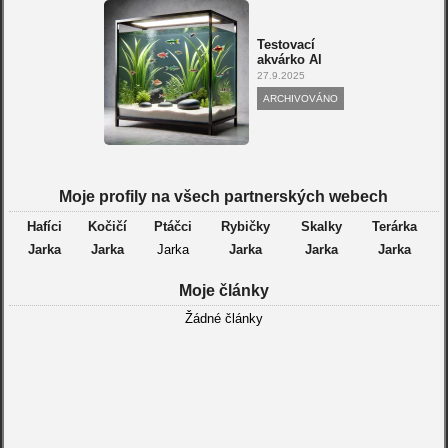
Testovací
akvárko Al
27.9.2025
ARCHIVOVÁNO
Moje profily na všech partnerských webech
Hafíci
Kočičí
Ptáčci
Rybičky
Skalky
Terárka
Jarka
Jarka
Jarka
Jarka
Jarka
Jarka
Moje články
Žádné články