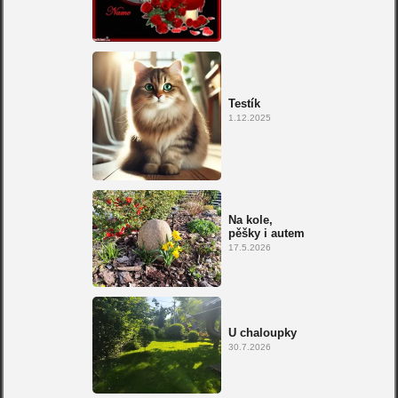
Testík
1.12.2025
Na kole,
pěšky i autem
17.5.2026
U chaloupky
30.7.2026