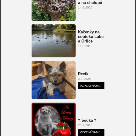
a na chalupě
14.1.2026
Kačenky na
soutoku Labe
a Orlice
15.8.2013
Rexík
3.3.2026
VZPOMÍNÁME
† Šedka †
25.2.2014
VZPOMÍNÁME