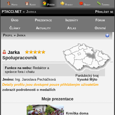
Ptáčci
Hafíci
Kočičí
Rybičky
Skalky
Terárka
PTACCI.NET
»
Jarka
Přihlásit se
Úvod
Prezentace
Inzeráty
Fórum
Články
Aktuality
Atlas
Ostatní
Profil » Jarka
Jarka
Spolupracovník
Funkce na webu:
Redaktor a
správce fora i chatu
Pardubický kraj
Jméno:
Ing. Jaroslava Pecháčková
Vysoké Mýto
Detaily profilu jsou dostupné pouze přihlášeným uživatelům
zobrazit podrobnosti o medailích
Moje prezentace
Krmítka doma