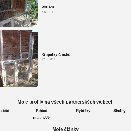
Voliéra
6.6.2011
Křepelky čínské
22.6.2011
Moje profily na všech partnerských webech
očičí
Ptáčci
Rybičky
Skalky
-
martin386
-
-
Moje články