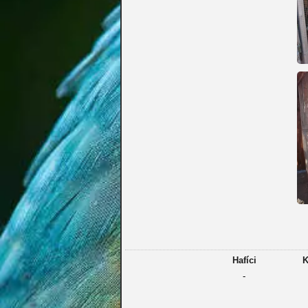
Hafíci
K
-