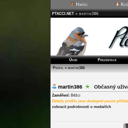
Hafíci
Koč
PTACCI.NET
»
martin386
Úvod
Prezentace
Profil » martin386
martin386
Občasný uživa
Zaměření:
Běžci
Detaily profilu jsou dostupné pouze přihl
zobrazit podrobnosti o medailích