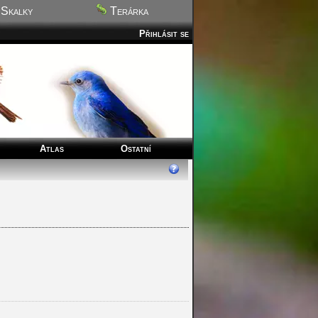
Skalky
Terárka
Přihlásit se
Atlas
Ostatní