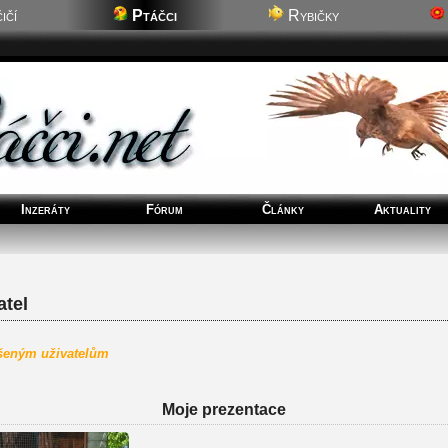
ičí
Ptáčci
Rybičky
Inzeráty
Fórum
Články
Aktuality
tel
ášeným uživatelům
Moje prezentace