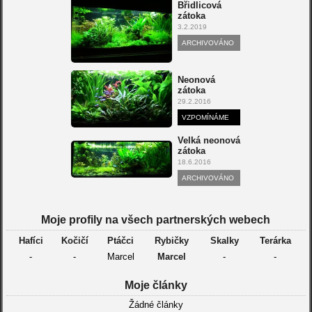
Břidlicová
zátoka
3.2.2019
ARCHIVOVÁNO
Neonová
zátoka
29.2.2016
VZPOMÍNÁME
Velká neonová
zátoka
18.6.2016
ARCHIVOVÁNO
Moje profily na všech partnerských webech
Hafíci
Kočičí
Ptáčci
Rybičky
Skalky
Terárka
-
-
Marcel
Marcel
-
-
Moje články
Žádné články