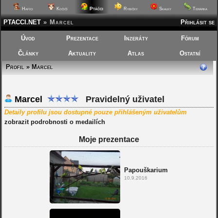
Ptáčci
Hafíci
Kočičí
Rybičky
Skalky
Terárka
PTACCI.NET
»
Marcel
Přihlásit se
Úvod
Prezentace
Inzeráty
Fórum
Články
Aktuality
Atlas
Ostatní
Profil » Marcel
Marcel
Pravidelný uživatel
Detaily profilu jsou dostupné pouze přihlášeným uživatelům
zobrazit podrobnosti o medailích
Moje prezentace
Papouškarium
10.9.2016