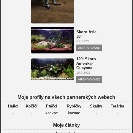
Skoro Asie
38l
6.2.2023
ARCHIVOVÁNO
120l Skoro
Amerika-
Guayana
15.5.2021
ARCHIVOVÁNO
Moje profily na všech partnerských webech
Hafíci
Kočičí
Ptáčci
Rybičky
Skalky
Terárka
-
-
kacvac
kacvac
-
-
Moje články