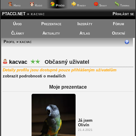
Ptáčci
Hafíci
Kočičí
Rybičky
Skalky
Terárka
PTACCI.NET
»
kacvac
Přihlásit se
Úvod
Prezentace
Inzeráty
Fórum
Články
Aktuality
Atlas
Ostatní
Profil » kacvac
kacvac
Občasný uživatel
Detaily profilu jsou dostupné pouze přihlášeným uživatelům
zobrazit podrobnosti o medailích
Moje prezentace
Já jsem
Olivín
21.4.2021