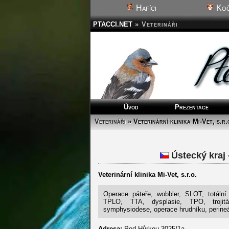
Hafíci
Koč
PTACCI.NET
»
Veterináři
Úvod
Prezentace
Veterináři
» Veterinární klinika Mi-Vet, s.r.
Ústecký kraj 
Veterinární klinika Mi-Vet, s.r.o.
Operace páteře, wobbler, SLOT, totální
TPLO, TTA, dysplasie, TPO, trojitá
symphysiodese, operace hrudníku, perineá
Adresa:
Pod Hůrkou 3025/1a