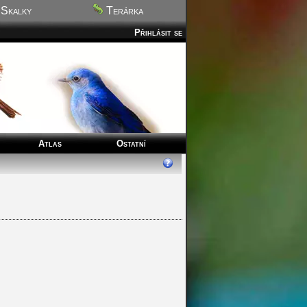
Skalky
Terárka
Přihlásit se
Atlas
Ostatní