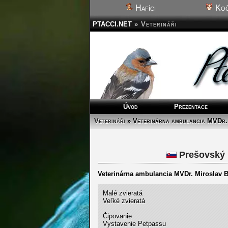
Hafíci
Koč
PTACCI.NET
»
Veterináři
Úvod
Prezentace
Veterináři
» Veterinárna ambulancia MVDr.
Prešovský 
Veterinárna ambulancia MVDr. Miroslav 
Malé zvieratá
Veľké zvieratá
Čipovanie
Vystavenie Petpassu