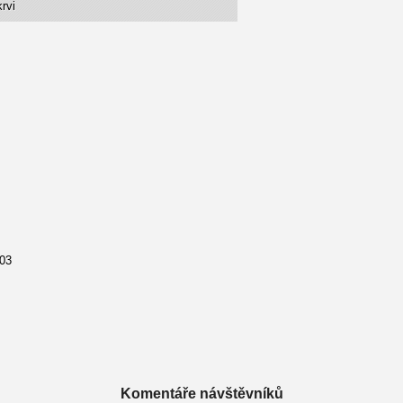
rvi
903
Komentáře návštěvníků