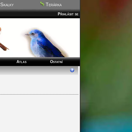
Skalky
Terárka
Přihlásit se
Atlas
Ostatní