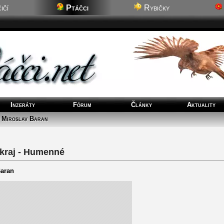
ičí
Ptáčci
Rybičky
Inzeráty
Fórum
Články
Aktuality
 Miroslav Baran
kraj - Humenné
Baran