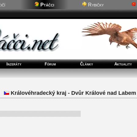
ičí
Ptáčci
Rybičky
Inzeráty
Fórum
Články
Aktuality
Královéhradecký kraj - Dvůr Králové nad Labem