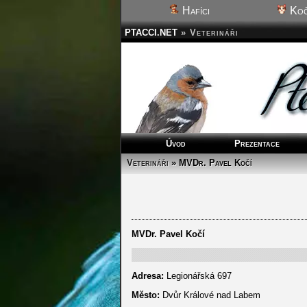
Hafíci
Koč
PTACCI.NET
»
Veterináři
Úvod
Prezentace
Veterináři
» MVDr. Pavel Kočí
MVDr. Pavel Kočí
Adresa:
Legionářská 697
Město:
Dvůr Králové nad Labem