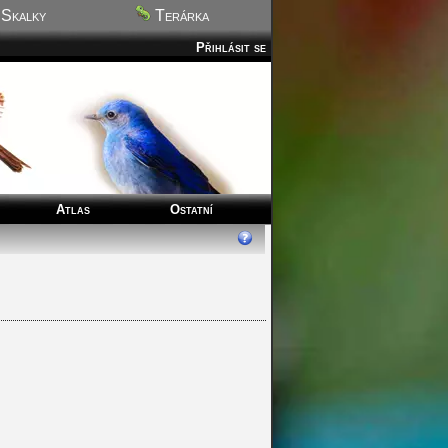
Skalky
Terárka
Přihlásit se
Atlas
Ostatní