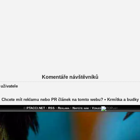
Komentáře návštěvníků
 uživatele
Chcete mít reklamu nebo PR článek na tomto webu?
•
Krmítka a budky
©
PTACCI.NET
•
RSS
•
Reklama
•
Napište nám
•
Vzhled