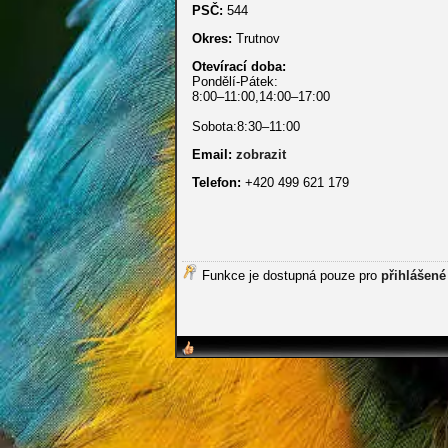
PSČ:
544
Okres:
Trutnov
Otevírací doba:
Pondělí-Pátek:
8:00–11:00,14:00–17:00
Sobota:8:30–11:00
Email:
zobrazit
Telefon:
+420 499 621 179
Funkce je dostupná pouze pro
přihlášené