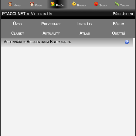
Ptáčci
Hafíci
Kočičí
Rybičky
Skalky
Terárka
PTACCI.NET
»
Veterináři
Přihlásit se
Úvod
Prezentace
Inzeráty
Fórum
Články
Aktuality
Atlas
Ostatní
Veterináři
» Vet-centrum Kbely s.r.o.