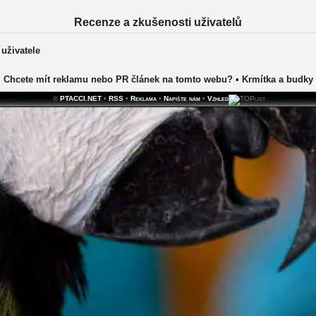
Recenze a zkušenosti uživatelů
 uživatele
Chcete mít reklamu nebo PR článek na tomto webu?
•
Krmítka a budky
©
PTACCI.NET
•
RSS
•
Reklama
•
Napište nám
•
Vzhled