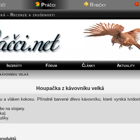
ičí
Ptáčci
Rybičky
ká - Recenze a zkušenosti
Inzeráty
Fórum
Články
Aktuality
kávovníku velká
Houpačka z kávovníku velká
 a vláken kokosu. Přírodně barvené dřevo kávovníku, které vyniká tvrdos
bo na stojany.
ka).
ušky.
 produktů