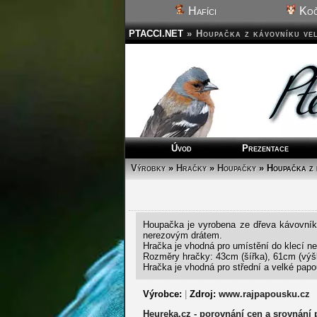
Hafíci
Koč
PTACCI.NET
»
Houpačka z kávovníku vel
Úvod
Prezentace
Výrobky
»
Hračky
»
Houpačky
» Houpačka z 
Houpačka je vyrobena ze dřeva kávovníku
nerezovým drátem.
Hračka je vhodná pro umístění do klecí ne
Rozměry hračky: 43cm (šířka), 61cm (výš
Hračka je vhodná pro střední a velké papo
Výrobce:
|
Zdroj:
www.rajpapousku.cz
Heureka.cz - porovnání cen a srovnání