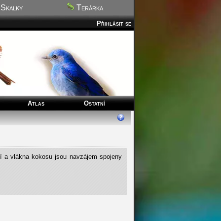
Skalky
Terárka
Přihlásit se
Atlas
Ostatní
tí a vlákna kokosu jsou navzájem spojeny