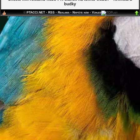
budky
©
PTACCI.NET
•
RSS
•
Reklama
•
Napište nám
•
Vzhled