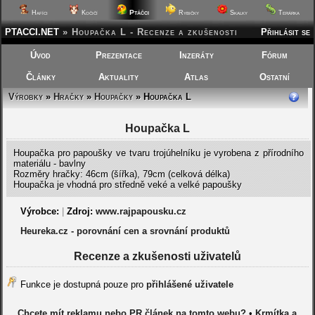
Ptáčci
Hafíci
Kočičí
Rybičky
Skalky
Terárka
PTACCI.NET
»
Houpačka L - Recenze a zkušenosti
Přihlásit se
Úvod
Prezentace
Inzeráty
Fórum
Články
Aktuality
Atlas
Ostatní
Výrobky
»
Hračky
»
Houpačky
» Houpačka L
Houpačka L
Houpačka pro papoušky ve tvaru trojúhelníku je vyrobena z přírodního
materiálu - bavlny
Rozměry hračky: 46cm (šířka), 79cm (celková délka)
Houpačka je vhodná pro středně veké a velké papoušky
Výrobce:
|
Zdroj:
www.rajpapousku.cz
Heureka.cz - porovnání cen a srovnání produktů
Recenze a zkušenosti uživatelů
Funkce je dostupná pouze pro
přihlášené uživatele
Chcete mít reklamu nebo PR článek na tomto webu?
•
Krmítka a