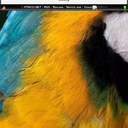
©
PTACCI.NET
•
RSS
•
Reklama
•
Napište nám
•
Vzhled