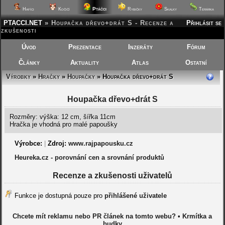
Ptáčci
Hafíci
Kočičí
Rybičky
Skalky
Terárka
PTACCI.NET
»
Houpačka dřevo+drát S - Recenze a
Přihlásit se
zkušenosti
Úvod
Prezentace
Inzeráty
Fórum
Články
Aktuality
Atlas
Ostatní
Výrobky
»
Hračky
»
Houpačky
» Houpačka dřevo+drát S
Houpačka dřevo+drát S
Rozměry: výška: 12 cm, šířka 11cm
Hračka je vhodná pro malé papoušky
Výrobce:
|
Zdroj:
www.rajpapousku.cz
Heureka.cz - porovnání cen a srovnání produktů
Recenze a zkušenosti uživatelů
Funkce je dostupná pouze pro
přihlášené uživatele
Chcete mít reklamu nebo PR článek na tomto webu?
•
Krmítka a
budky