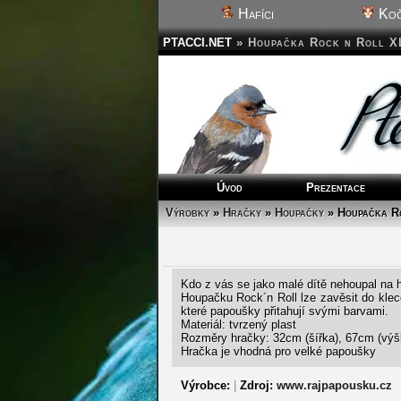
Hafíci
Koč
PTACCI.NET
»
Houpačka Rock n Roll XL
Úvod
Prezentace
Výrobky
»
Hračky
»
Houpačky
» Houpačka R
Kdo z vás se jako malé dítě nehoupal na ho
Houpačku Rock´n Roll lze zavěsit do klec
které papoušky přitahují svými barvami.
Materiál: tvrzený plast
Rozměry hračky: 32cm (šířka), 67cm (výšk
Hračka je vhodná pro velké papoušky
Výrobce:
|
Zdroj:
www.rajpapousku.cz