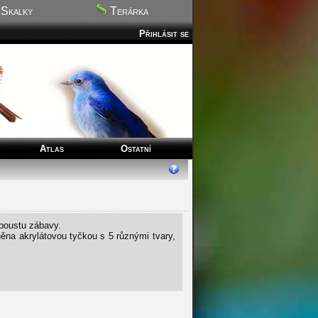
Skalky
Terárka
Přihlásit se
Atlas
Ostatní
spoustu zábavy.
ěna akrylátovou tyčkou s 5 různými tvary,