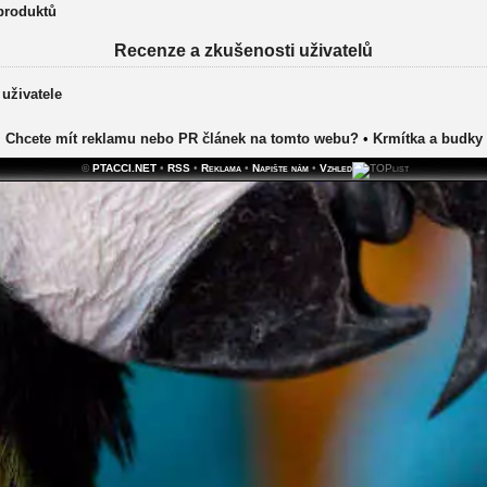
 produktů
Recenze a zkušenosti uživatelů
 uživatele
Chcete mít reklamu nebo PR článek na tomto webu?
•
Krmítka a budky
©
PTACCI.NET
•
RSS
•
Reklama
•
Napište nám
•
Vzhled