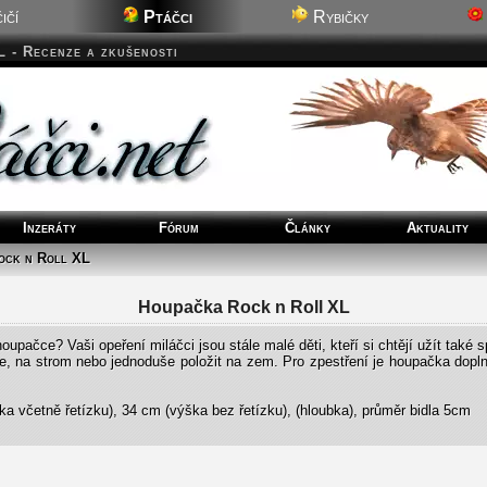
ičí
Ptáčci
Rybičky
 - Recenze a zkušenosti
Inzeráty
Fórum
Články
Aktuality
ock n Roll XL
Houpačka Rock n Roll XL
upačce? Vaši opeření miláčci jsou stále malé děti, kteří si chtějí užít také 
e, na strom nebo jednoduše položit na zem. Pro zpestření je houpačka dopln
a včetně řetízku), 34 cm (výška bez řetízku), (hloubka), průměr bidla 5cm