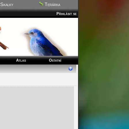
Skalky
Terárka
Přihlásit se
Atlas
Ostatní