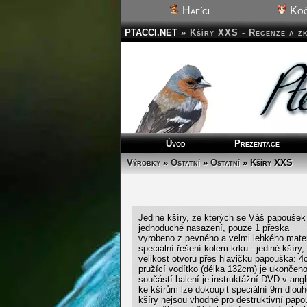
Hafíci
Koč
PTACCI.NET
»
Kšíry XXS - Recenze a z
Úvod
Prezentace
Výrobky
»
Ostatní
»
Ostatní
» Kšíry XXS
Jediné kšíry, ze kterých se Váš papoušek
jednoduché nasazení, pouze 1 přeska
vyrobeno z pevného a velmi lehkého mater
speciální řešení kolem krku - jediné kšíry,
velikost otvoru přes hlavičku papouška: 
pružící vodítko (délka 132cm) je ukončen
součástí balení je instruktážní DVD v ang
ke kšírům lze dokoupit speciální 9m dlou
kšíry nejsou vhodné pro destruktivní pap