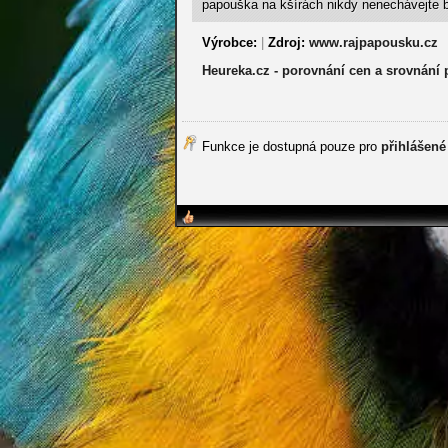
papouška na kšírách nikdy nenechávejte b
Výrobce:
|
Zdroj:
www.rajpapousku.cz
Heureka.cz - porovnání cen a srovnání
Funkce je dostupná pouze pro
přihlášené