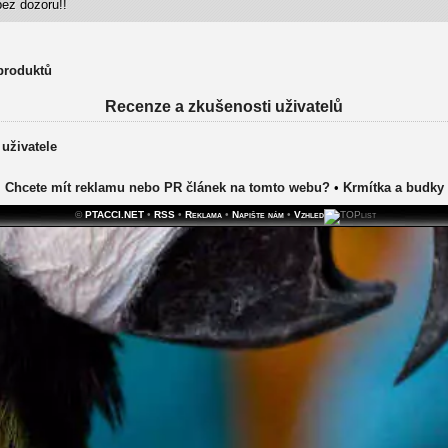
ez dozoru!!
 produktů
Recenze a zkušenosti uživatelů
 uživatele
Chcete mít reklamu nebo PR článek na tomto webu?
•
Krmítka a budky
©
PTACCI.NET
•
RSS
•
Reklama
•
Napište nám
•
Vzhled