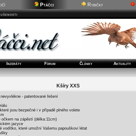
ičí
Ptáčci
Rybičky
kušenosti
Inzeráty
Fórum
Články
Aktuality
Kšíry XXS
 nevyvlékne - patentované řešení
iálu
 které jsou bezpečné i v případě plného volete
4cm
o očkem na zápěstí (délka:11cm)
lickém jazyce
hé vodítko, které umožní Vašemu papouškovi létat
oušky