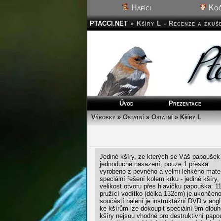
Hafíci
Koč
PTACCI.NET
»
Kšíry L - Recenze a zkuš
Úvod
Prezentace
Výrobky
»
Ostatní
»
Ostatní
» Kšíry L
Jediné kšíry, ze kterých se Váš papoušek
jednoduché nasazení, pouze 1 přeska
vyrobeno z pevného a velmi lehkého mater
speciální řešení kolem krku - jediné kšíry,
velikost otvoru přes hlavičku papouška: 1
pružící vodítko (délka 132cm) je ukončen
součástí balení je instruktážní DVD v ang
ke kšírům lze dokoupit speciální 9m dlou
kšíry nejsou vhodné pro destruktivní pap