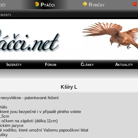
ičí
Ptáčci
Rybičky
enosti
Inzeráty
Fórum
Články
Aktuality
Kšíry L
 nevyvlékne - patentované řešení
iálu
 které jsou bezpečné i v případě plného volete
1,5cm
o očkem na zápěstí (délka:11cm)
lickém jazyce
hé vodítko, které umožní Vašemu papouškovi létat
oušky