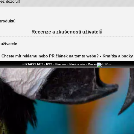
ez dozoru!!
 produktů
Recenze a zkušenosti uživatelů
 uživatele
Chcete mít reklamu nebo PR článek na tomto webu?
•
Krmítka a budky
©
PTACCI.NET
•
RSS
•
Reklama
•
Napište nám
•
Vzhled