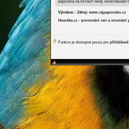
papouška na kšírách nikdy nenechávejte b
Výrobce:
|
Zdroj:
www.rajpapousku.cz
Heureka.cz - porovnání cen a srovnání
Funkce je dostupná pouze pro
přihlášené