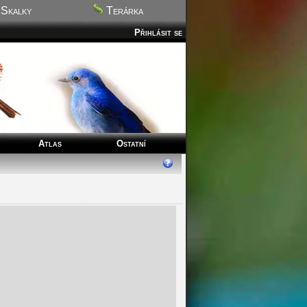
Skalky
Terárka
Přihlásit se
Atlas
Ostatní