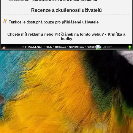
Recenze a zkušenosti uživatelů
Funkce je dostupná pouze pro
přihlášené uživatele
Chcete mít reklamu nebo PR článek na tomto webu?
•
Krmítka a
budky
©
PTACCI.NET
•
RSS
•
Reklama
•
Napište nám
•
Vzhled