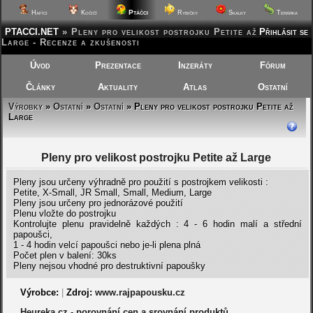
Ptáčci
Hafíci
Kočičí
Rybičky
Skalky
Terárka
PTACCI.NET
»
Pleny pro velikost postrojku Petite až
Přihlásit se
Large - Recenze a zkušenosti
Úvod
Prezentace
Inzeráty
Fórum
Články
Aktuality
Atlas
Ostatní
Výrobky
»
Ostatní
»
Ostatní
» Pleny pro velikost postrojku Petite až
Large
Pleny pro velikost postrojku Petite až Large
Pleny jsou určeny výhradně pro použití s postrojkem velikosti :
Petite, X-Small, JR Small, Small, Medium, Large
Pleny jsou určeny pro jednorázové použití
Plenu vložte do postrojku
Kontrolujte plenu pravidelně každých : 4 - 6 hodin malí a střední
papoušci,
1 - 4 hodin velcí papoušci nebo je-li plena plná
Počet plen v balení: 30ks
Pleny nejsou vhodné pro destruktivní papoušky
Výrobce:
|
Zdroj:
www.rajpapousku.cz
Heureka.cz - porovnání cen a srovnání produktů