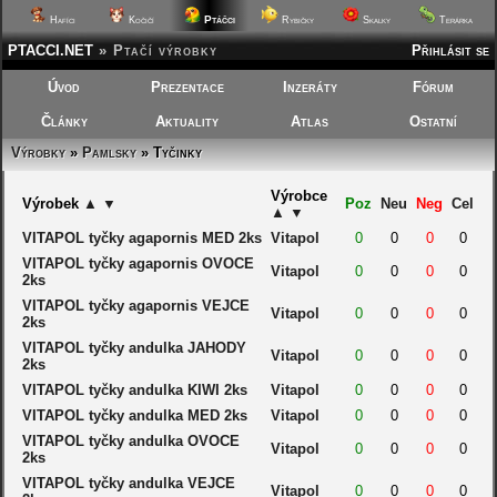
Ptáčci
Hafíci
Kočičí
Rybičky
Skalky
Terárka
PTACCI.NET
»
Ptačí výrobky
Přihlásit se
Úvod
Prezentace
Inzeráty
Fórum
Články
Aktuality
Atlas
Ostatní
Výrobky
»
Pamlsky
» Tyčinky
Výrobce
Výrobek
▲
▼
Poz
Neu
Neg
Cel
▲
▼
VITAPOL tyčky agapornis MED 2ks
Vitapol
0
0
0
0
VITAPOL tyčky agapornis OVOCE
Vitapol
0
0
0
0
2ks
VITAPOL tyčky agapornis VEJCE
Vitapol
0
0
0
0
2ks
VITAPOL tyčky andulka JAHODY
Vitapol
0
0
0
0
2ks
VITAPOL tyčky andulka KIWI 2ks
Vitapol
0
0
0
0
VITAPOL tyčky andulka MED 2ks
Vitapol
0
0
0
0
VITAPOL tyčky andulka OVOCE
Vitapol
0
0
0
0
2ks
VITAPOL tyčky andulka VEJCE
Vitapol
0
0
0
0